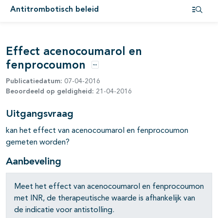
Antitrombotisch beleid
Open i
pagina's open- en dichtklappen
Effect acenocoumarol en
pagina's open- en dichtklappen
fenprocoumon
pagina's open- en dichtklappen
Opties
Publicatiedatum:
07-04-2016
Beoordeeld op geldigheid:
21-04-2016
pagina's open- en dichtklappen
Uitgangsvraag
kan het effect van acenocoumarol en fenprocoumon
pagina's open- en dichtklappen
gemeten worden?
pagina's open- en dichtklappen
Aanbeveling
pagina's open- en dichtklappen
Meet het effect van acenocoumarol en fenprocoumon
pagina's open- en dichtklappen
met INR, de therapeutische waarde is afhankelijk van
de indicatie voor antistolling.