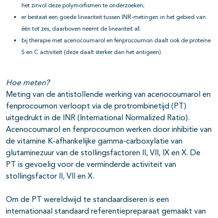
het zinvol deze polymorfismen te onderzoeken;
er bestaat een goede lineariteit tussen INR-metingen in het gebied van
één tot zes, daarboven neemt de lineariteit af;
bij therapie met acenocoumarol en fenprocoumon daalt ook de proteïne
S en C activiteit (deze daalt sterker dan het antigeen).
Hoe meten?
Meting van de antistollende werking van acenocoumarol en
fenprocoumon verloopt via de protrombinetijd (PT)
uitgedrukt in de INR (International Normalized Ratio).
Acenocoumarol en fenprocoumon werken door inhibitie van
de vitamine K-afhankelijke gamma-carboxylatie van
glutaminezuur van de stollingsfactoren II, VII, IX en X. De
PT is gevoelig voor de verminderde activiteit van
stollingsfactor II, VII en X.
Om de PT wereldwijd te standaardiseren is een
internationaal standaard referentiepreparaat gemaakt van