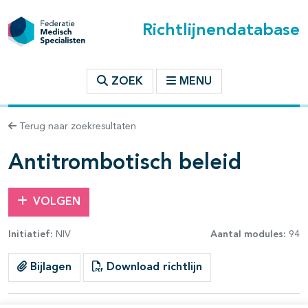
Richtlijnendatabase
t inhoudsopgave
ZOEK
MENU
n binnen deze richtlijn
Terug naar zoekresultaten
les openklappen
Antitrombotisch beleid
VOLGEN
Initiatief:
NIV
Aantal modules:
94
pagina's open- en dichtklappen
Bijlagen
Download richtlijn
pagina's open- en dichtklappen