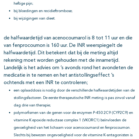
heftige pijn;
bij bloedingen en recidieftrombose;
bij wijzigingen van dieet.
de halfwaardetijd van acenocoumarol is 8 tot 11 uur en die
van fenprocoumon is 160 uur. De INR weerspiegelt de
halfwaardetijd. Dit betekent dat bij de meting altijd
rekening moet worden gehouden met de innametijd.
Landelijk is het advies om ’s avonds rond het avondeten de
medicatie in te nemen en het antistollingseffect ’s
ochtends met een INR te controleren;
een oplaaddosis is nodig door de verschillende halfwaardetijden van de
stollingsfactoren. De eerste therapeutische INR meting is pas zinvol vanaf
dag drie van therapie;
polymorfismen van de genen voor de enzymen P-450 2C9 (CYP2C9) en
vitamine K epoxide reductase complex 1 (VKORC1) beïnvloeden de
gevoeligheid van het lichaam voor acenocoumarol en fenprocoumon.
Slechts bij bewezen ongevoeligheid voor de vitamine K-antagonisten is