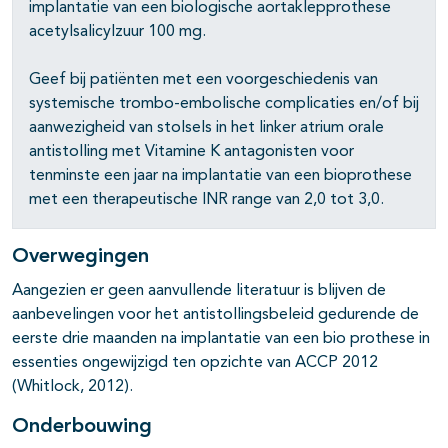
pagina's open- en dichtklappen
implantatie van een biologische aortaklepprothese
acetylsalicylzuur 100 mg.
pagina's open- en dichtklappen
Geef bij patiënten met een voorgeschiedenis van
pagina's open- en dichtklappen
systemische trombo-embolische complicaties en/of bij
aanwezigheid van stolsels in het linker atrium orale
pagina's open- en dichtklappen
antistolling met Vitamine K antagonisten voor
tenminste een jaar na implantatie van een bioprothese
met een therapeutische INR range van 2,0 tot 3,0.
Overwegingen
Aangezien er geen aanvullende literatuur is blijven de
aanbevelingen voor het antistollingsbeleid gedurende de
eerste drie maanden na implantatie van een bio prothese in
essenties ongewijzigd ten opzichte van ACCP 2012
(Whitlock, 2012).
Onderbouwing