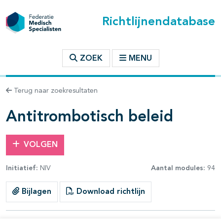
Richtlijnendatabase
t inhoudsopgave
ZOEK
MENU
n binnen deze richtlijn
Terug naar zoekresultaten
les openklappen
Antitrombotisch beleid
VOLGEN
Initiatief:
NIV
Aantal modules:
94
pagina's open- en dichtklappen
Bijlagen
Download richtlijn
pagina's open- en dichtklappen