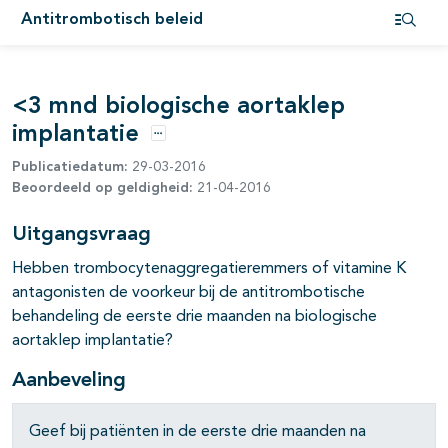
Antitrombotisch beleid
Open i
pagina's open- en dichtklappen
<3 mnd biologische aortaklep
pagina's open- en dichtklappen
implantatie
pagina's open- en dichtklappen
Opties
Publicatiedatum:
29-03-2016
Beoordeeld op geldigheid:
21-04-2016
pagina's open- en dichtklappen
Uitgangsvraag
Hebben trombocytenaggregatieremmers of vitamine K
antagonisten de voorkeur bij de antitrombotische
behandeling de eerste drie maanden na biologische
aortaklep implantatie?
Aanbeveling
Geef bij patiënten in de eerste drie maanden na