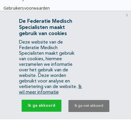
Gebruikersvoorwaarden
x
Privacyverklaring
De Federatie Medisch
Specialisten maakt
Contact
gebruik van cookies
Mercatorlaan 1200
Deze website van de
3528 BL Utrecht
Federatie Medisch
Specialisten maakt gebruik
van cookies, hiermee
(088) 505 34 34
verzamelen we informatie
info@richtlijnendatabase.nl
over het gebruik van de
website. Deze worden
gebruikt voor analyse en
YouTube
LinkedIn
verbetering van de website.
Ik
wil meer informatie
KvK Federatie Medisch Specialisten:
40483480
Ik ga akkoord
Ik ga niet akkoord
Privacyverklaring
Back to top