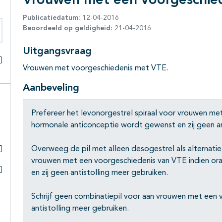
Vrouwen met een voorgeschie
Publicatiedatum:
12-04-2016
Beoordeeld op geldigheid:
21-04-2016
eken binnen deze richtlijn
Uitgangsvraag
Vrouwen met voorgeschiedenis met VTE.
Alles openklappen
Aanbeveling
Prefereer het levonorgestrel spiraal voor vrouwen me
hormonale anticonceptie wordt gewenst en zij geen an
Overweeg de pil met alleen desogestrel als alternatie
Subpagina's open- en dichtklappen
vrouwen met een voorgeschiedenis van VTE indien or
en zij geen antistolling meer gebruiken.
Subpagina's open- en dichtklappen
Schrijf geen combinatiepil voor aan vrouwen met een 
antistolling meer gebruiken.