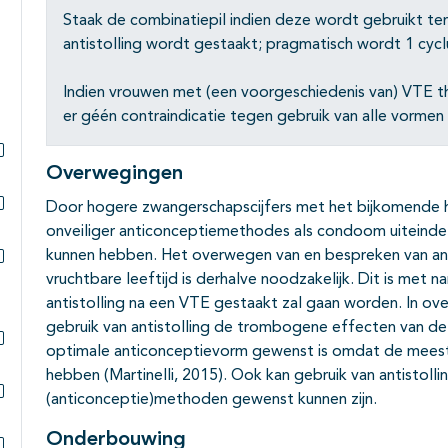
Staak de combinatiepil indien deze wordt gebruikt ten 
antistolling wordt gestaakt; pragmatisch wordt 1 cyc
Indien vrouwen met (een voorgeschiedenis van) VTE the
er géén contraindicatie tegen gebruik van alle vorm
Overwegingen
Subpagina's open- en dichtklappen
Door hogere zwangerschapscijfers met het bijkomende h
Subpagina's open- en dichtklappen
onveiliger anticonceptiemethodes als condoom uiteinde
kunnen hebben. Het overwegen van en bespreken van an
vruchtbare leeftijd is derhalve noodzakelijk. Dit is me
Subpagina's open- en dichtklappen
antistolling na een VTE gestaakt zal gaan worden. In o
gebruik van antistolling de trombogene effecten van de pi
optimale anticonceptievorm gewenst is omdat de meest
Subpagina's open- en dichtklappen
hebben (Martinelli, 2015). Ook kan gebruik van antistoll
(anticonceptie)methoden gewenst kunnen zijn.
Subpagina's open- en dichtklappen
Onderbouwing