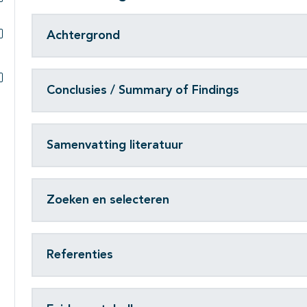
Subpagina's open- en dichtklappen
Achtergrond
Subpagina's open- en dichtklappen
Conclusies / Summary of Findings
Subpagina's open- en dichtklappen
Samenvatting literatuur
Zoeken en selecteren
Referenties