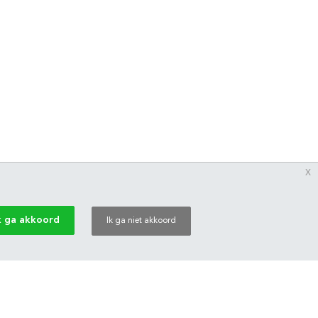
x
k ga akkoord
Ik ga niet akkoord