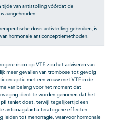
tijde van antistolling vóórdat de
lus aangehouden.
rapeutische dosis antistolling gebruiken, is
en van hormonale anticonceptiemethoden.
ogere risico op VTE zou het adviseren van
lijk meer gevallen van trombose tot gevolg
ticonceptie met een vrouw met VTE in de
t name van belang voor het moment dat
verweging dient te worden genomen dat het
l teniet doet, terwijl tegelijkertijd een
e anticoagulantia teratogene effecten
ing leiden tot menorragie, waarvoor hormonale