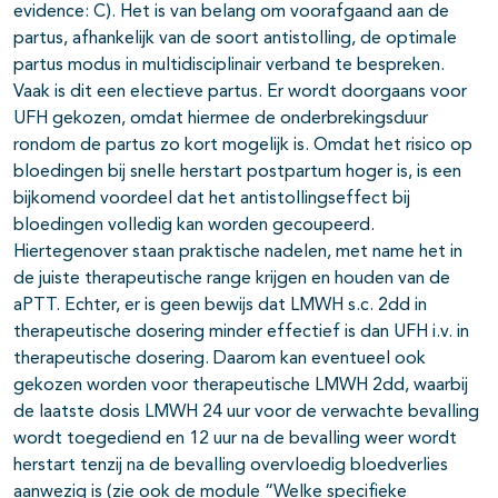
evidence: C). Het is van belang om voorafgaand aan de
partus, afhankelijk van de soort antistolling, de optimale
partus modus in multidisciplinair verband te bespreken.
Vaak is dit een electieve partus. Er wordt doorgaans voor
UFH gekozen, omdat hiermee de onderbrekingsduur
rondom de partus zo kort mogelijk is. Omdat het risico op
bloedingen bij snelle herstart postpartum hoger is, is een
bijkomend voordeel dat het antistollingseffect bij
bloedingen volledig kan worden gecoupeerd.
Hiertegenover staan praktische nadelen, met name het in
de juiste therapeutische range krijgen en houden van de
aPTT. Echter, er is geen bewijs dat LMWH s.c. 2dd in
therapeutische dosering minder effectief is dan UFH i.v. in
therapeutische dosering. Daarom kan eventueel ook
gekozen worden voor therapeutische LMWH 2dd, waarbij
de laatste dosis LMWH 24 uur voor de verwachte bevalling
wordt toegediend en 12 uur na de bevalling weer wordt
herstart tenzij na de bevalling overvloedig bloedverlies
aanwezig is (zie ook de module “Welke specifieke