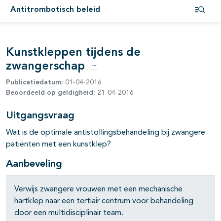
Antitrombotisch beleid
Open i
pagina's open- en dichtklappen
Kunstkleppen tijdens de
pagina's open- en dichtklappen
zwangerschap
pagina's open- en dichtklappen
Opties
Publicatiedatum:
01-04-2016
Beoordeeld op geldigheid:
21-04-2016
pagina's open- en dichtklappen
Uitgangsvraag
Wat is de optimale antistollingsbehandeling bij zwangere
pagina's open- en dichtklappen
patiënten met een kunstklep?
Aanbeveling
Verwijs zwangere vrouwen met een mechanische
hartklep naar een tertiair centrum voor behandeling
door een multidisciplinair team.