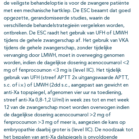
de veiligste behandeloptie is voor de zwangere patiënte
met een mechanische hartklep. De ESC beaamt dat goed
opgezette, gerandomiseerde studies, waarin de
verschillende behandelstrategieën vergeleken worden,
ontbreken. De ESC raadt het gebruik van UFH of LMWH
tijdens de gehele zwangerschap af. Het gebruik van VKA
tijdens de gehele zwangerschap, zonder tijdelijke
vervanging door LMWH, moet in overweging genomen
worden, indien de dagelijkse dosering acenocoumarol <2
mg of fenprocoumon <3 mg is (level IIC). Het tijdelijk
gebruik van UFH (streef APTT 2x uitgangswaarde APTT,
s.c. of i.v.) of LMWH (2dd s.c., aangepast aan gewicht en
anti-Xa topspiegel, afgenomen vier uur na toediening,
streef anti-Xa 0,8-1,2 U/ml) in week zes tot en met week
12 van de zwangerschap moet worden overwogen indien
de dagelijkse dosering acenocoumarol >2 mg of
fenprocoumon >3 mg of meer is, aangezien de kans op
embryopathie daarbij groter is (level IIC). De noodzaak tot
het bepalen van anti-Xa dalspiegels is onvoldoende