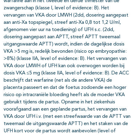
warfarine aan in het tweede en derde trimester van de
zwangerschap (klasse I, level of evidence: B). Het
vervangen van VKA door LMWH (2dd, dosering aangepast
aan anti-Xa topspiegel, streef anti-Xa 0,8 tot 1,2 U/ml,
afgenomen vier uur na toediening) of UFH s.c. (2dd,
dosering aangepast aan APTT, streef APTT tweemaal
uitgangswaarde APTT) wordt, indien de dagelijkse dosis
VKA >5 mg is, redelijk bevonden (risico op embryopathie:
>8%) (klasse IIA, level of evidence: B). Het vervangen van
VKA door LMWH of UFH kan ook overwogen worden bij
dosis VKA ≤5 mg (klasse IIA, level of evidence: B). De ACC
beschrijft dat warfarine (net als de andere VKA) de
placenta passeert en dat de foetus zodoende een hoger
risico op intracraniële bloeding heeft als de moeder VKA
gebruikt tijdens de partus. Opname in het ziekenhuis
voorafgaand aan een geplande partus, het vervangen van
VKA door UFH i.v. (met een streefwaarde van de APTT van
tweemaal de uitgangswaarde APTT) en het staken van de
UFH kort voor de partus wordt aanbevolen (level of