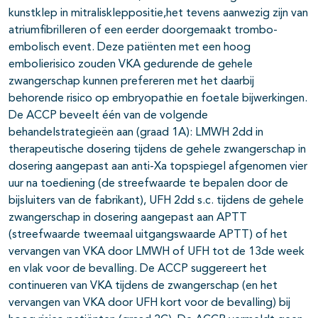
kunstklep in mitraliskleppositie,het tevens aanwezig zijn van
atriumfibrilleren of een eerder doorgemaakt trombo-
embolisch event. Deze patiënten met een hoog
embolierisico zouden VKA gedurende de gehele
zwangerschap kunnen prefereren met het daarbij
behorende risico op embryopathie en foetale bijwerkingen.
De ACCP beveelt één van de volgende
behandelstrategieën aan (graad 1A): LMWH 2dd in
therapeutische dosering tijdens de gehele zwangerschap in
dosering aangepast aan anti-Xa topspiegel afgenomen vier
uur na toediening (de streefwaarde te bepalen door de
bijsluiters van de fabrikant), UFH 2dd s.c. tijdens de gehele
zwangerschap in dosering aangepast aan APTT
(streefwaarde tweemaal uitgangswaarde APTT) of het
vervangen van VKA door LMWH of UFH tot de 13de week
en vlak voor de bevalling. De ACCP suggereert het
continueren van VKA tijdens de zwangerschap (en het
vervangen van VKA door UFH kort voor de bevalling) bij