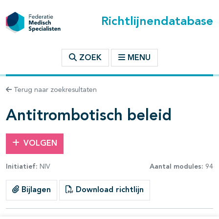
Richtlijnendatabase
t inhoudsopgave
ZOEK
MENU
n binnen deze richtlijn
Terug naar zoekresultaten
les openklappen
Antitrombotisch beleid
VOLGEN
Initiatief:
NIV
Aantal modules:
94
pagina's open- en dichtklappen
Bijlagen
Download richtlijn
pagina's open- en dichtklappen