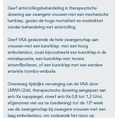
Geef antistollingsbehandeling in therapeutische
dosering aan zwangere vrouwen met een mechanische
hartklep, gezien de hoge mortaliteit en morbiditeit
pagina's open- en dichtklappen
zonder behandeling met antistolling.
pagina's open- en dichtklappen
Geef VKA gedurende de hele zwangerschap aan
pagina's open- en dichtklappen
vrouwen met een kunstklep met een hoog
embolierisico, zoals bijvoorbeeld een kunstklep in de
mitralispositie, een kunstklep met tevens
atriumfibrilleren, of een kunstklep met een eerdere
arteriële trombo-embolie.
Overweeg tijdelijke vervanging van de VKA door
LMWH (2dd, therapeutische dosering aangepast aan
anti-Xa topspiegel, streef anti-Xa 0,8 tot 1,2 U/ml,
e
afgenomen vier uur na toediening) tot de 13
week
van de zwangerschap bij zwangere vrouwen met een
laag embolierisico, om zodoende het risico op