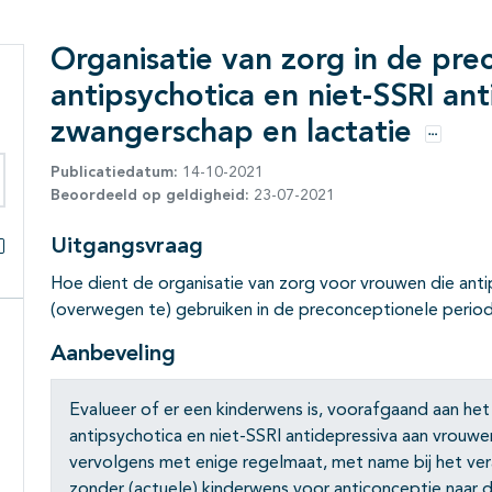
Organisatie van zorg in de pre
antipsychotica en niet-SSRI ant
zwangerschap en lactatie
Opties
Publicatiedatum:
14-10-2021
Beoordeeld op geldigheid:
23-07-2021
eken binnen deze richtlijn
Uitgangsvraag
Alles openklappen
Hoe dient de organisatie van zorg voor vrouwen die anti
(overwegen te) gebruiken in de preconceptionele periode
Aanbeveling
Evalueer of er een kinderwens is, voorafgaand aan het
antipsychotica en niet-SSRI antidepressiva aan vrouwen 
vervolgens met enige regelmaat, met name bij het ver
zonder (actuele) kinderwens voor anticonceptie naar d