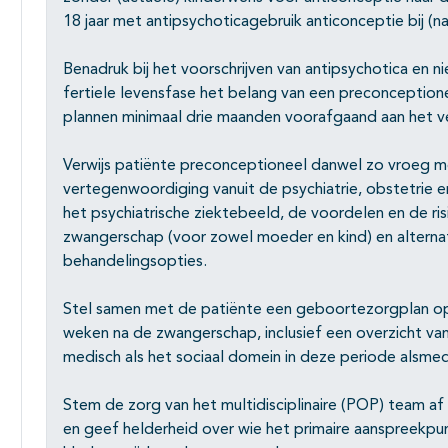
18 jaar met antipsychoticagebruik anticonceptie bij (
Benadruk bij het voorschrijven van antipsychotica en n
fertiele levensfase het belang van een preconception
plannen minimaal drie maanden voorafgaand aan het v
Verwijs patiënte preconceptioneel danwel zo vroeg mog
vertegenwoordiging vanuit de psychiatrie, obstetrie e
het psychiatrische ziektebeeld, de voordelen en de ris
zwangerschap (voor zowel moeder en kind) en alterna
behandelingsopties.
Stel samen met de patiënte een geboortezorgplan op
weken na de zwangerschap, inclusief een overzicht va
medisch als het sociaal domein in deze periode alsme
Stem de zorg van het multidisciplinaire (POP) team a
en geef helderheid over wie het primaire aanspreekpun