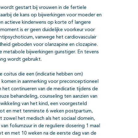
wordt gestart bij vrouwen in de fertiele
aarbij de kans op bijwerkingen voor moeder en
 een actieve kinderwens op korte of langere
moment is er geen duidelijke voorkeur voor
 antipsychoticum, vanwege het cardiovasculair
dheid geboden voor olanzapine en clozapine.
jke metabole bijwerkingen gunstiger. En tevens
ang wordt gebruikt.
 coitus die een (indicatie hebben om)
en komen in aanmerking voor preconceptioneel
 het continueren van de medicatie tijdens de
ze behandeling, counseling ten aanzien van
wikkeling van het kind, een voorgesteld
ot en met tenminste 6 weken postpartum,
it zowel het medisch als het sociaal domein,
van foliumzuur in de reguliere dosering 1 maal
ot en met 10 weken na de eerste dag van de