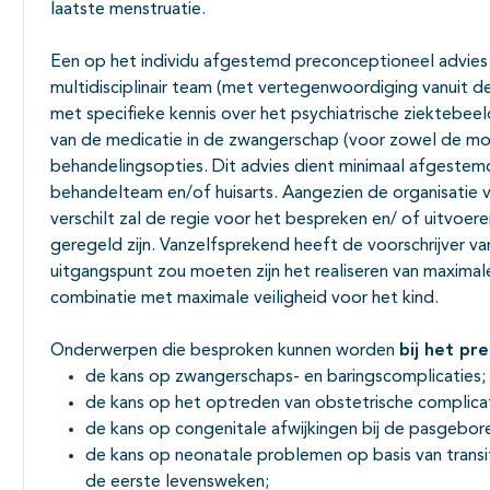
laatste menstruatie.
Een op het individu afgestemd preconceptioneel advies
multidisciplinair team (met vertegenwoordiging vanuit d
met specifieke kennis over het psychiatrische ziektebeel
van de medicatie in de zwangerschap (voor zowel de moed
behandelingsopties. Dit advies dient minimaal afgestem
behandelteam en/of huisarts. Aangezien de organisatie 
verschilt zal de regie voor het bespreken en/ of uitvoer
geregeld zijn. Vanzelfsprekend heeft de voorschrijver van
uitgangspunt zou moeten zijn het realiseren van maximale
combinatie met maximale veiligheid voor het kind.
Onderwerpen die besproken kunnen worden
bij het pr
de kans op zwangerschaps- en baringscomplicaties;
de kans op het optreden van obstetrische complicat
de kans op congenitale afwijkingen bij de pasgebor
de kans op neonatale problemen op basis van transi
de eerste levensweken;