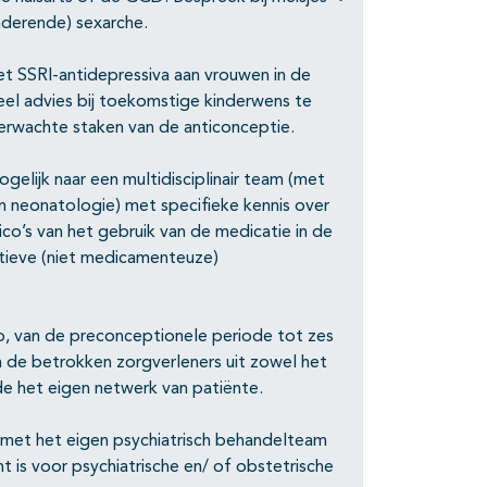
naderende) sexarche.
iet SSRI-antidepressiva aan vrouwen in de
eel advies bij toekomstige kinderwens te
erwachte staken van de anticonceptie.
elijk naar een multidisciplinair team (met
n neonatologie) met specifieke kennis over
ico’s van het gebruik van de medicatie in de
tieve (niet medicamenteuze)
, van de preconceptionele periode tot zes
n de betrokken zorgverleners uit zowel het
de het eigen netwerk van patiënte.
f met het eigen psychiatrisch behandelteam
t is voor psychiatrische en/ of obstetrische