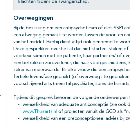
klachten tijdens de zwangerschap.
Overwegingen
Bij de beslissing om een antipsychoticum of niet-SSRI an
een afweging gemaakt te worden tussen de voor- en nad
van het middel. Hierbij dient altijd ook genoemd te word
Deze gesprekken over het al dan niet starten, staken of
voorkeur samen met de patiënte, haar partner en/ of eve
Een betrokken zorgverlener, die haar voorgeschiedenis, k
zeker van meerwaarde. Bij elke vrouw die een antipsycho
fertiele levensfase gebruikt (of overweegt te gebruike
voorschrijvend arts (meestal psychiater, soms de huisart
Tijdens dit gesprek behoren de volgende onderwerpen 
Subpagina's open- en dichtklappen
wenselijkheid van adequate anticonceptie (zie ook
www.Thuisarts.nl
of projecten vanuit de GGD als “nu
wenselijkheid van een preconceptioneel advies bij z