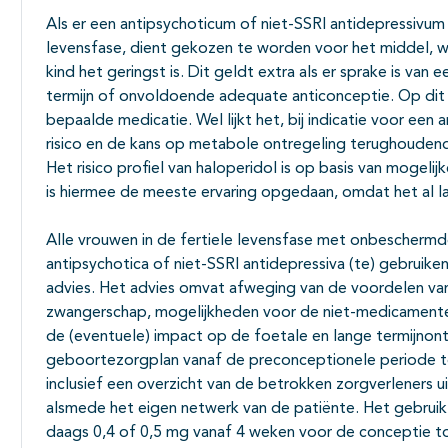
Als er een antipsychoticum of niet-SSRI antidepressivum 
levensfase, dient gekozen te worden voor het middel, w
kind het geringst is. Dit geldt extra als er sprake is van
termijn of onvoldoende adequate anticonceptie. Op dit 
bepaalde medicatie. Wel lijkt het, bij indicatie voor een
risico en de kans op metabole ontregeling terughouden
Het risico profiel van haloperidol is op basis van mogeli
is hiermee de meeste ervaring opgedaan, omdat het al l
Alle vrouwen in de fertiele levensfase met onbeschermde
antipsychotica of niet-SSRI antidepressiva (te) gebruik
advies. Het advies omvat afweging van de voordelen van
zwangerschap, mogelijkheden voor de niet-medicamenteu
de (eventuele) impact op de foetale en lange termijnont
geboortezorgplan vanaf de preconceptionele periode t
inclusief een overzicht van de betrokken zorgverleners u
alsmede het eigen netwerk van de patiënte. Het gebruik 
daags 0,4 of 0,5 mg vanaf 4 weken voor de conceptie t