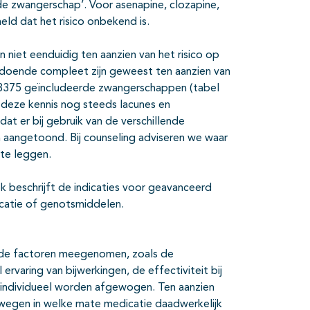
de zwangerschap’. Voor asenapine, clozapine,
meld dat het risico onbekend is.
n niet eenduidig ten aanzien van het risico op
oldoende compleet zijn geweest ten aanzien van
13375 geïncludeerde zwangerschappen (tabel
l deze kennis nog steeds lacunes en
at er bij gebruik van de verschillende
n aangetoond. Bij counseling adviseren we waar
 te leggen.
k beschrijft de indicaties voor geavanceerd
icatie of genotsmiddelen.
ende factoren meegenomen, zoals de
ervaring van bijwerkingen, de effectiviteit bij
p individueel worden afgewogen. Ten aanzien
rwegen in welke mate medicatie daadwerkelijk