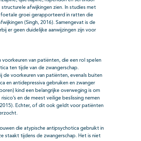
nzapine, quetiapine, risperidon en sertindol
structurele afwijkingen zien. In studies met
 foetale groei gerapporteerd in ratten die
wijkingen (Singh, 2016). Samengevat is de
ij er geen duidelijke aanwijzingen zijn voor
en voorkeuren van patiënten, die een rol spelen
tica ten tijde van de zwangerschap.
ij de voorkeuren van patiënten, evenals buiten
ca en antidepressiva gebruiken en zwanger
boren) kind een belangrijke overweging is om
risico’s en de meest veilige beslissing nemen
015). Echter, of dit ook geldt voor patiënten
erzocht.
rouwen die atypische antipsychotica gebruikt in
staakt tijdens de zwangerschap. Het is niet