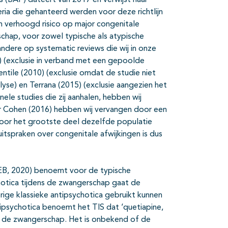
ts (BAP) dateert van 2017 en verwijst naar
teria die gehanteerd werden voor deze richtlijn
en verhoogd risico op major congenitale
schap, voor zowel typische als atypische
 andere op systematic reviews die wij in onze
) (exclusie in verband met een gepoolde
entile (2010) (exclusie omdat de studie niet
se) en Terrana (2015) (exclusie aangezien het
nele studies die zij aanhalen, hebben wij
r Cohen (2016) hebben wij vervangen door een
voor het grootste deel dezelfde populatie
uitspraken over congenitale afwijkingen is dus
REB, 2020) benoemt voor de typische
chotica tijdens de zwangerschap gaat de
rige klassieke antipsychotica gebruikt kunnen
ipsychotica benoemt het TIS dat ‘quetiapine,
ns de zwangerschap. Het is onbekend of de