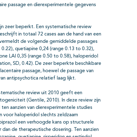
taire passage en dierexperimentele gegevens
jn zeer beperkt. Een systematische review
eschrijft in totaal 72 cases aan de hand van een
d, vermeldt de volgende gemiddelde passages
 0.22), quetiapine 0,24 (range 0.13 to 0.32),
done LAI 0,35 (range 0.50 to 0.58), haloperidol
iation, SD, 0.42). De zeer beperkte beschikbare
 placentaire passage, hoewel de passage van
 antipsychotica relatief laag lijkt.
stematische review uit 2010 geeft een
geniciteit (Gentile, 2010). In deze review zijn
ten aanzien van dierexperimentele studies
en voor haloperidol slechts zeldzaam
ipiprazol een verhoogde kans op structurele
r dan de therapeutische dosering. Ten aanzien