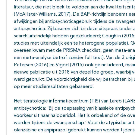
The richtlijn van de British Association of Pharmacologis
literatuur, die niet bleek te voldoen aan de kwaliteitscri
(McAllister-Williams, 2017). De BAP-richtlijn benoemt e
afwijkingen bij antipsychoticagebruik tijdens de zwanger
antipsychotica. Zij baseren zich bij deze uitspraak onder
search uiteindelijk hebben geëxcludeerd; Coughlin (2015
studies met uiteindelijk een te heterogene populatie), G
overeen kwam met de PRISMA checklist, geen meta-analy
een meta-analyse betrof zonder full text). Van de 3 origi
Petersen (2016) en Vigod (2015) ook geïncludeerd, maa
nieuwe publicatie uit 2018 van dezelfde groep, waarbij 
werd gebruikt. De voorzichtigheid die wij betrachten bij 
op meer studieresultaten gebaseerd.
Het teratologie informatiecentrum (TIS) van Lareb (LA
antipsychotica: ‘Bij de toepassing van klassieke antipsy
voorkeur uit naar haloperidol. Het is onbekend of de ove
worden tijdens de zwangerschap.’ Voor de atypische ant
olanzapine en aripiprazol gebruikt kunnen worden tijde