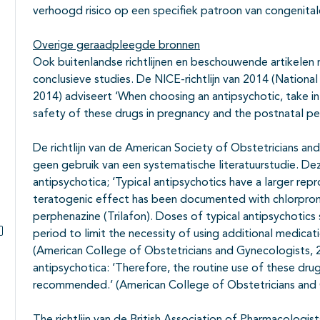
verhoogd risico op een specifiek patroon van congenital
Overige geraadpleegde bronnen
Ook buitenlandse richtlijnen en beschouwende artikelen
conclusieve studies. De NICE-richtlijn van 2014 (National
2014) adviseert ‘When choosing an antipsychotic, take in
safety of these drugs in pregnancy and the postnatal pe
De richtlijn van de American Society of Obstetricians a
geen gebruik van een systematische literatuurstudie. Deze
antipsychotica; ‘Typical antipsychotics have a larger repr
teratogenic effect has been documented with chlorproma
perphenazine (Trilafon). Doses of typical antipsychotics
period to limit the necessity of using additional medica
Subpagina's open- en dichtklappen
(American College of Obstetricians and Gynecologists, 2
antipsychotica: ‘Therefore, the routine use of these drug
recommended.’ (American College of Obstetricians and 