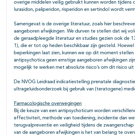
overige middelen veilig gebruikt kunnen worden tijdens 
lurasidon, paliperidon, risperidon en sertindol wordt ver
Samengevat is de overige literatuur, zoals hier beschreve
aangeboren afwijkingen. We durven te stellen dat wij v
de geraadpleegde literatuur en studies gezien ook de 
1), die er tot op heden beschikbaar zijn gesteld. Hoewe
beperkingen laat zien, kunnen we op dit moment stellen d
antipsychotica geen ernstige aangeboren afwijkingen zij
mogelijk te werken met absolute risico’s om dit risico uit
De NVOG Leidraad indicatiestelling prenatale diagnostie
ultrageluidsonderzoek bij gebruik van (teratogene) med
Farmacologische overwegingen
Bij de keuze van een antipsychoticum worden verschill
effectiviteit, methode van toediening, incidentie dan wel 
terugvalpreventie en veiligheid tijdens de zwangerscha
van de aangeboren afwijkingen is het van belang te ove