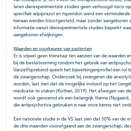
van clozapine (2 tot 4 keer de therapeutische dosis), ola
laten dierexperimentele studies geen verhoogd risico op 
specifiek aripiprazol en risperidon werd een verminderde
hieraan werden blootgesteld, maar zonder aangeboren af
informatie vanuit dierexperimentele studies beperkt waarb
aangeboren afwijkingen.
Waarden en voorkeuren van patiënten
Er is vrijwel geen literatuur ten aanzien van de waarden 
bij de besluitvorming rondom het gebruik van antipsycho
Vanzelfsprekend speelt het bijwerkingenprofiel een rol b
de zwangerschap. Onderzoek bij zwangeren die anxiolyti
worden, laat zien dat de mogelijke invloed op het (onge
medicatie te staken (Kothari, 2019). Het afwegen van de 
wordt ook genoemd als een belangrijk thema (Nygaard, 2
die antipsychotica gebruiken is naar onze kennis niet ond
Een nationale studie in de VS laat zien dat 50% van de v
de drie maanden voorafgaand aan de zwangerschap, deze 