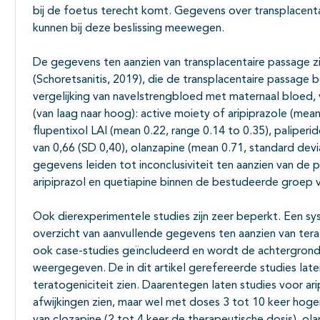
bij de foetus terecht komt. Gegevens over transplacen
kunnen bij deze beslissing meewegen.
De gegevens ten aanzien van transplacentaire passage zi
(Schoretsanitis, 2019), die de transplacentaire passage b
vergelijking van navelstrengbloed met maternaal bloe
(van laag naar hoog): active moiety of aripiprazole (mean
flupentixol LAI (mean 0.22, range 0.14 to 0.35), paliperi
van 0,66 (SD 0,40), olanzapine (mean 0.71, standard dev
gegevens leiden tot inconclusiviteit ten aanzien van de
aripiprazol en quetiapine binnen de bestudeerde groep van
Ook dierexperimentele studies zijn zeer beperkt. Een sy
overzicht van aanvullende gegevens ten aanzien van terato
ook case-studies geïncludeerd en wordt de achtergrond 
weergegeven. De in dit artikel gerefereerde studies lat
teratogeniciteit zien. Daarentegen laten studies voor ar
afwijkingen zien, maar wel met doses 3 tot 10 keer hoge