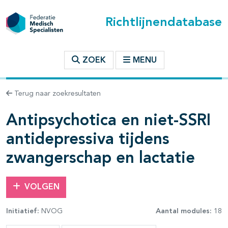
Richtlijnendatabase
t inhoudsopgave
ZOEK
MENU
n binnen deze richtlijn
Terug naar zoekresultaten
Antipsychotica en niet-SSRI
les openklappen
antidepressiva tijdens
zwangerschap en lactatie
VOLGEN
Initiatief:
NVOG
Aantal modules:
18