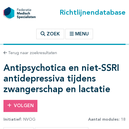
Richtlijnendatabase
t inhoudsopgave
ZOEK
MENU
n binnen deze richtlijn
Terug naar zoekresultaten
Antipsychotica en niet-SSRI
les openklappen
antidepressiva tijdens
zwangerschap en lactatie
VOLGEN
Initiatief:
NVOG
Aantal modules:
18