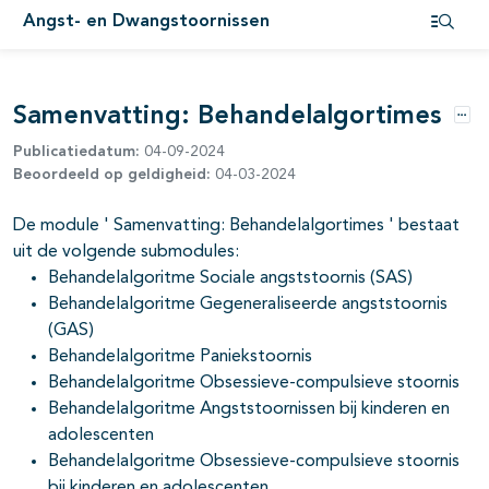
Angst- en Dwangstoornissen
Open i
pagina's open- en dichtklappen
Samenvatting: Behandelalgortimes
Opti
pagina's open- en dichtklappen
Publicatiedatum:
04-09-2024
Beoordeeld op geldigheid:
04-03-2024
De module ' Samenvatting: Behandelalgortimes ' bestaat
uit de volgende submodules:
Behandelalgoritme Sociale angststoornis (SAS)
pagina's open- en dichtklappen
Behandelalgoritme Gegeneraliseerde angststoornis
(GAS)
Behandelalgoritme Paniekstoornis
Behandelalgoritme Obsessieve-compulsieve stoornis
Behandelalgoritme Angststoornissen bij kinderen en
pagina's open- en dichtklappen
adolescenten
Behandelalgoritme Obsessieve-compulsieve stoornis
bij kinderen en adolescenten