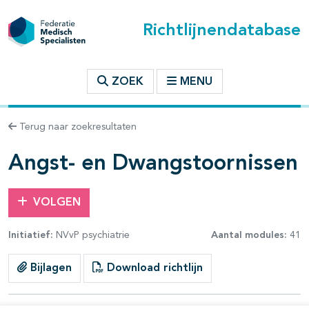
Richtlijnendatabase
t inhoudsopgave
ZOEK
MENU
n binnen deze richtlijn
Terug naar zoekresultaten
les openklappen
Angst- en Dwangstoornissen
VOLGEN
Initiatief:
NVvP psychiatrie
Aantal modules:
41
pagina's open- en dichtklappen
Bijlagen
Download richtlijn
pagina's open- en dichtklappen