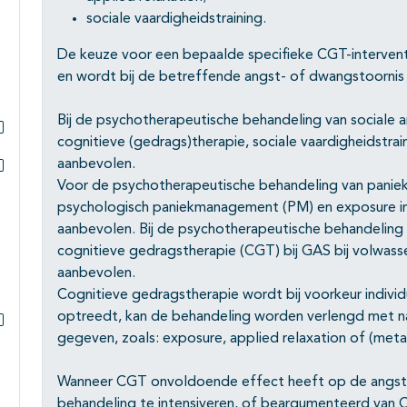
Subpagina's open- en dichtklappen
sociale vaardigheidstraining.
De keuze voor een bepaalde specifieke CGT-interventie
en wordt bij de betreffende angst- of dwangstoornis
Bij de psychotherapeutische behandeling van sociale a
cognitieve (gedrags)therapie, sociale vaardigheidstrai
Subpagina's open- en dichtklappen
aanbevolen.
Voor de psychotherapeutische behandeling van paniek
Subpagina's open- en dichtklappen
psychologisch paniekmanagement (PM) en exposure in 
aanbevolen. Bij de psychotherapeutische behandeling 
cognitieve gedragstherapie (CGT) bij GAS bij volwass
aanbevolen.
Cognitieve gedragstherapie wordt bij voorkeur individ
optreedt, kan de behandeling worden verlengd met na
gegeven, zoals: exposure, applied relaxation of (meta
Subpagina's open- en dichtklappen
Wanneer CGT onvoldoende effect heeft op de angst
behandeling te intensiveren, of beargumenteerd van 