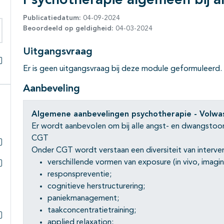
Psychotherapie algemeen bij a
Publicatiedatum:
04-09-2024
Beoordeeld op geldigheid:
04-03-2024
eken binnen deze richtlijn
Uitgangsvraag
Er is geen uitgangsvraag bij deze module geformuleerd.
Alles openklappen
Aanbeveling
Algemene aanbevelingen psychotherapie - Volwa
Er wordt aanbevolen om bij alle angst- en dwangstoor
CGT
Onder CGT wordt verstaan een diversiteit van interv
Subpagina's open- en dichtklappen
verschillende vormen van exposure (in vivo, imagina
responspreventie;
Subpagina's open- en dichtklappen
cognitieve herstructurering;
paniekmanagement;
taakconcentratietraining;
applied relaxation;