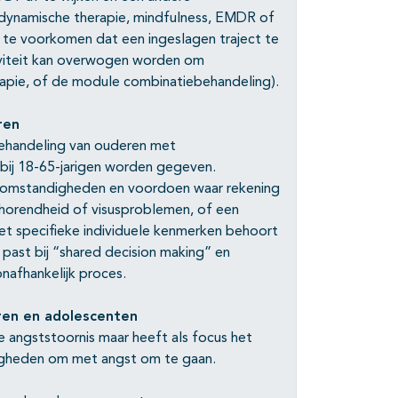
dynamische therapie, mindfulness, EMDR of
om te voorkomen dat een ingeslagen traject te
tiviteit kan overwogen worden om
rapie, of de module combinatiebehandeling).
ren
behandeling van ouderen met
bij 18-65-jarigen worden gegeven.
ke omstandigheden en voordoen waar rekening
orendheid of visusproblemen, of een
et specifieke individuele kenmerken behoort
past bij “shared decision making” en
nafhankelijk proces.
ren en adolescenten
ke angststoornis maar heeft als focus het
digheden om met angst om te gaan.