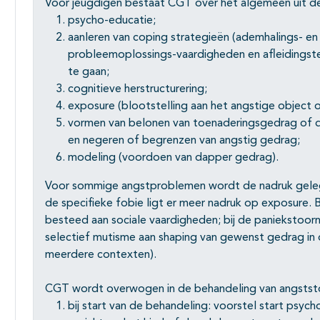
Voor jeugdigen bestaat CGT over het algemeen uit 
psycho-educatie;
aanleren van coping strategieën (ademhalings- en
probleemoplossings-vaardigheden en afleidingst
te gaan;
cognitieve herstructurering;
exposure (blootstelling aan het angstige object o
vormen van belonen van toenaderingsgedrag of da
en negeren of begrenzen van angstig gedrag;
modeling (voordoen van dapper gedrag).
Voor sommige angstproblemen wordt de nadruk gelegd 
de specifieke fobie ligt er meer nadruk op exposure. B
besteed aan sociale vaardigheden; bij de paniekstoorn
selectief mutisme aan shaping van gewenst gedrag in d
meerdere contexten).
CGT wordt overwogen in de behandeling van angststoo
bij start van de behandeling: voorstel start psy