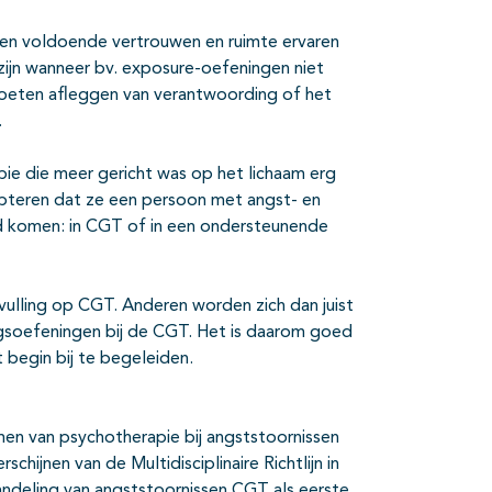
ten voldoende vertrouwen en ruimte ervaren
ijn wanneer bv. exposure-oefeningen niet
t moeten afleggen van verantwoording of het
.
e die meer gericht was op het lichaam erg
pteren dat ze een persoon met angst- en
d komen: in CGT of in een ondersteunende
vulling op CGT. Anderen worden zich dan juist
ngsoefeningen bij de CGT. Het is daarom goed
 begin bij te begeleiden.
rmen van psychotherapie bij angststoornissen
hijnen van de Multidisciplinaire Richtlijn in
ehandeling van angststoornissen CGT als eerste