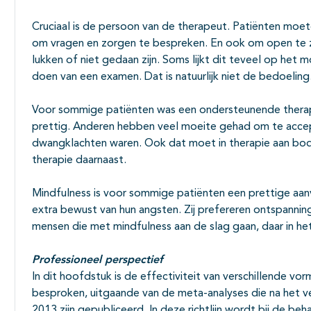
Cruciaal is de persoon van de therapeut. Patiënten moe
om vragen en zorgen te bespreken. En ook om open te z
lukken of niet gedaan zijn. Soms lijkt dit teveel op he
doen van een examen. Dat is natuurlijk niet de bedoeling
Voor sommige patiënten was een ondersteunende therapi
prettig. Anderen hebben veel moeite gehad om te acce
dwangklachten waren. Ook dat moet in therapie aan bo
therapie daarnaast.
Mindfulness is voor sommige patiënten een prettige aan
extra bewust van hun angsten. Zij prefereren ontspanni
mensen die met mindfulness aan de slag gaan, daar in het
Professioneel perspectief
In dit hoofdstuk is de effectiviteit van verschillende vo
besproken, uitgaande van de meta-analyses die na het versc
2013 zijn gepubliceerd. In deze richtlijn wordt bij de b