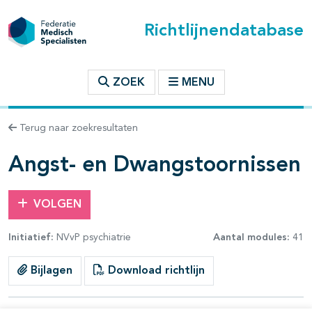
Richtlijnendatabase
t inhoudsopgave
ZOEK
MENU
n binnen deze richtlijn
Terug naar zoekresultaten
les openklappen
Angst- en Dwangstoornissen
VOLGEN
Initiatief:
NVvP psychiatrie
Aantal modules:
41
pagina's open- en dichtklappen
Bijlagen
Download richtlijn
pagina's open- en dichtklappen