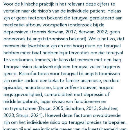
Voor de klinische praktijk is het relevant deze cijfers te
vertalen naar de risico’s van de individuele patiënt. Helaas
zijn er geen factoren bekend die terugval gerelateerd aan
medicatie-afbouw voorspellen (onderzoek bij de
depressieve stoornis Berwian, 2017; Berwian, 2022; geen
onderzoek bij angststoornissen bekend). Wel is het zo, dat
mensen die kwetsbaar zijn en een hoog risico op terugval
hebben meer baat hebben bij interventies om die terugval
te voorkomen. Immers, de kans dat mensen met een laag
terugval risico daadwerkelijk een terugval zullen krijgen is
gering. Risicofactoren voor terugval bij angststoornissen
zijn onder andere een belaste familie-anamnese, eerdere
episodes, neuroticisme, lager zelfvertrouwen, hogere
angstgevoeligheid, comorbiditeit met depressie of
middelengebruik, lager niveau van functioneren en
restsymptomen (Bruce, 2005; Scholten, 2013; Scholten,
2023; Struijs, 2021). Hoewel deze factoren onvoldoende
zijn om het individuele risico op terugval precies te bepalen,
kunnen zij wel een indicatie geven van de kwetsbaarheid van