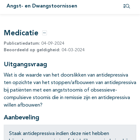
Angst- en Dwangstoornissen
Open i
pagina's open- en dichtklappen
Medicatie
Opties
pagina's open- en dichtklappen
Publicatiedatum:
04-09-2024
Beoordeeld op geldigheid:
04-03-2024
Uitgangsvraag
Wat is de waarde van het doorslikken van antidepressiva
ten opzichte van het stoppen/afbouwen van antidepressiva
pagina's open- en dichtklappen
bij patiënten met een angststoornis of obsessieve-
compulsieve stoornis die in remissie zijn en antidepressiva
willen afbouwen?
Aanbeveling
Staak antidepressiva indien deze niet hebben