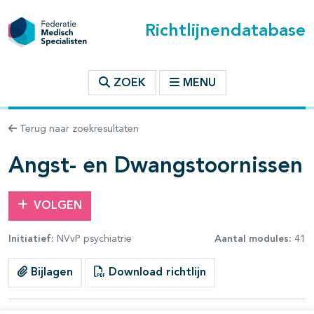
Richtlijnendatabase
t inhoudsopgave
ZOEK
MENU
n binnen deze richtlijn
Terug naar zoekresultaten
les openklappen
Angst- en Dwangstoornissen
VOLGEN
Initiatief:
NVvP psychiatrie
Aantal modules:
41
pagina's open- en dichtklappen
Bijlagen
Download richtlijn
pagina's open- en dichtklappen