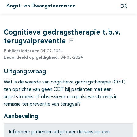
Angst- en Dwangstoornissen
Open i
pagina's open- en dichtklappen
Cognitieve gedragstherapie t.b.v.
pagina's open- en dichtklappen
terugvalpreventie
Opties
Publicatiedatum:
04-09-2024
Beoordeeld op geldigheid:
04-03-2024
Uitgangsvraag
Wat is de waarde van cognitieve gedragstherapie (CGT)
pagina's open- en dichtklappen
ten opzichte van geen CGT bij patiënten met een
angststoornis of obsessieve-compulsieve stoornis in
remissie ter preventie van terugval?
Aanbeveling
Informeer patiënten altijd over de kans op een