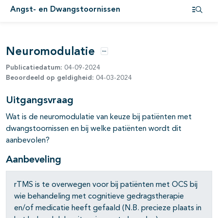
Angst- en Dwangstoornissen
Open i
pagina's open- en dichtklappen
Neuromodulatie
Opties
pagina's open- en dichtklappen
Publicatiedatum:
04-09-2024
Beoordeeld op geldigheid:
04-03-2024
Uitgangsvraag
Wat is de neuromodulatie van keuze bij patiënten met
dwangstoornissen en bij welke patiënten wordt dit
pagina's open- en dichtklappen
aanbevolen?
Aanbeveling
rTMS is te overwegen voor bij patiënten met OCS bij
pagina's open- en dichtklappen
wie behandeling met cognitieve gedragstherapie
en/of medicatie heeft gefaald (N.B. precieze plaats in