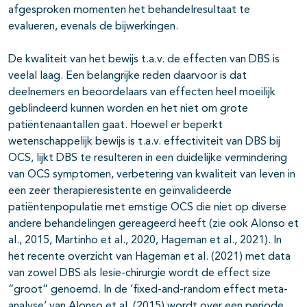
afgesproken momenten het behandelresultaat te
evalueren, evenals de bijwerkingen.
De kwaliteit van het bewijs t.a.v. de effecten van DBS is
veelal laag. Een belangrijke reden daarvoor is dat
deelnemers en beoordelaars van effecten heel moeilijk
geblindeerd kunnen worden en het niet om grote
patiëntenaantallen gaat. Hoewel er beperkt
wetenschappelijk bewijs is t.a.v. effectiviteit van DBS bij
OCS, lijkt DBS te resulteren in een duidelijke vermindering
van OCS symptomen, verbetering van kwaliteit van leven in
een zeer therapieresistente en geïnvalideerde
patiëntenpopulatie met ernstige OCS die niet op diverse
andere behandelingen gereageerd heeft (zie ook Alonso et
al., 2015, Martinho et al., 2020, Hageman et al., 2021). In
het recente overzicht van Hageman et al. (2021) met data
van zowel DBS als lesie-chirurgie wordt de effect size
“groot” genoemd. In de ‘fixed-and-random effect meta-
analyse’ van Alonso et al. (2015) wordt over een periode