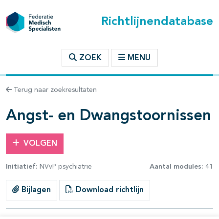
Richtlijnendatabase
t inhoudsopgave
ZOEK
MENU
n binnen deze richtlijn
Terug naar zoekresultaten
les openklappen
Angst- en Dwangstoornissen
VOLGEN
Initiatief:
NVvP psychiatrie
Aantal modules:
41
pagina's open- en dichtklappen
Bijlagen
Download richtlijn
pagina's open- en dichtklappen