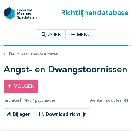
Richtlijnendatabase
t inhoudsopgave
ZOEK
MENU
n binnen deze richtlijn
Terug naar zoekresultaten
les openklappen
Angst- en Dwangstoornissen
VOLGEN
Initiatief:
NVvP psychiatrie
Aantal modules:
41
pagina's open- en dichtklappen
Bijlagen
Download richtlijn
pagina's open- en dichtklappen