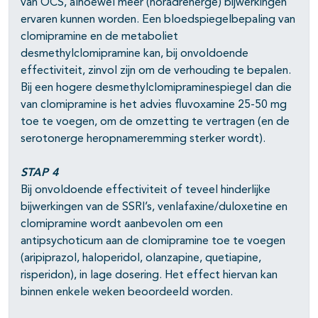
van OCS, alhoewel meer (noradrenerge) bijwerkingen
ervaren kunnen worden. Een bloedspiegelbepaling van
clomipramine en de metaboliet
desmethylclomipramine kan, bij onvoldoende
effectiviteit, zinvol zijn om de verhouding te bepalen.
Bij een hogere desmethylclomipraminespiegel dan die
van clomipramine is het advies fluvoxamine 25-50 mg
toe te voegen, om de omzetting te vertragen (en de
serotonerge heropnameremming sterker wordt).
STAP 4
Bij onvoldoende effectiviteit of teveel hinderlijke
bijwerkingen van de SSRI’s, venlafaxine/duloxetine en
clomipramine wordt aanbevolen om een
antipsychoticum aan de clomipramine toe te voegen
(aripiprazol, haloperidol, olanzapine, quetiapine,
risperidon), in lage dosering. Het effect hiervan kan
binnen enkele weken beoordeeld worden.