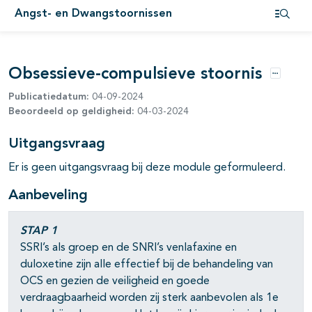
Angst- en Dwangstoornissen
Open i
pagina's open- en dichtklappen
Obsessieve-compulsieve stoornis
Opties
Publicatiedatum:
04-09-2024
Beoordeeld op geldigheid:
04-03-2024
pagina's open- en dichtklappen
Uitgangsvraag
Er is geen uitgangsvraag bij deze module geformuleerd.
Aanbeveling
STAP 1
SSRI’s als groep en de SNRI’s venlafaxine en
duloxetine zijn alle effectief bij de behandeling van
OCS en gezien de veiligheid en goede
pagina's open- en dichtklappen
verdraagbaarheid worden zij sterk aanbevolen als 1e