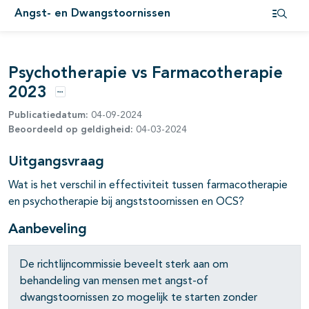
Angst- en Dwangstoornissen
Open i
pagina's open- en dichtklappen
Psychotherapie vs Farmacotherapie
pagina's open- en dichtklappen
2023
Opties
Publicatiedatum:
04-09-2024
Beoordeeld op geldigheid:
04-03-2024
Uitgangsvraag
Wat is het verschil in effectiviteit tussen farmacotherapie
en psychotherapie bij angststoornissen en OCS?
Aanbeveling
De richtlijncommissie beveelt sterk aan om
pagina's open- en dichtklappen
behandeling van mensen met angst-of
dwangstoornissen zo mogelijk te starten zonder