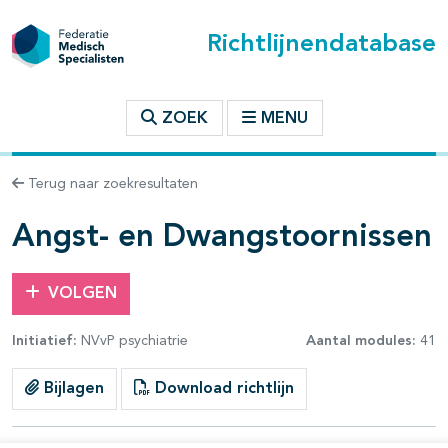
Richtlijnendatabase
t inhoudsopgave
ZOEK
MENU
n binnen deze richtlijn
Terug naar zoekresultaten
les openklappen
Angst- en Dwangstoornissen
VOLGEN
Initiatief:
NVvP psychiatrie
Aantal modules:
41
pagina's open- en dichtklappen
Bijlagen
Download richtlijn
pagina's open- en dichtklappen