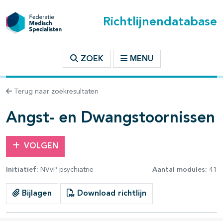
Richtlijnendatabase
t inhoudsopgave
ZOEK
MENU
n binnen deze richtlijn
Terug naar zoekresultaten
les openklappen
Angst- en Dwangstoornissen
VOLGEN
Initiatief:
NVvP psychiatrie
Aantal modules:
41
pagina's open- en dichtklappen
Bijlagen
Download richtlijn
pagina's open- en dichtklappen