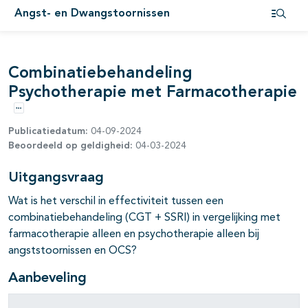
Angst- en Dwangstoornissen
Open i
pagina's open- en dichtklappen
Combinatiebehandeling
pagina's open- en dichtklappen
Psychotherapie met Farmacotherapie
Opties
Publicatiedatum:
04-09-2024
Beoordeeld op geldigheid:
04-03-2024
Uitgangsvraag
Wat is het verschil in effectiviteit tussen een
combinatiebehandeling (CGT + SSRI) in vergelijking met
farmacotherapie alleen en psychotherapie alleen bij
angststoornissen en OCS?
Aanbeveling
pagina's open- en dichtklappen