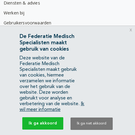
Diensten & advies
Werken bij
Gebruikersvoorwaarden
x
Privacyverklaring
De Federatie Medisch
Specialisten maakt
Contact
gebruik van cookies
Mercatorlaan 1200
Deze website van de
3528 BL Utrecht
Federatie Medisch
Specialisten maakt gebruik
van cookies, hiermee
(088) 505 34 34
verzamelen we informatie
info@richtlijnendatabase.nl
over het gebruik van de
website. Deze worden
gebruikt voor analyse en
YouTube
LinkedIn
verbetering van de website.
Ik
wil meer informatie
KvK Federatie Medisch Specialisten:
40483480
Ik ga akkoord
Ik ga niet akkoord
Privacyverklaring