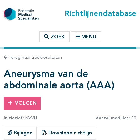
Richtlijnendatabase
t inhoudsopgave
ZOEK
MENU
n binnen deze richtlijn
Terug naar zoekresultaten
les openklappen
Aneurysma van de
abdominale aorta (AAA)
VOLGEN
pagina's open- en dichtklappen
Initiatief:
NVVH
Aantal modules:
29
pagina's open- en dichtklappen
Bijlagen
Download richtlijn