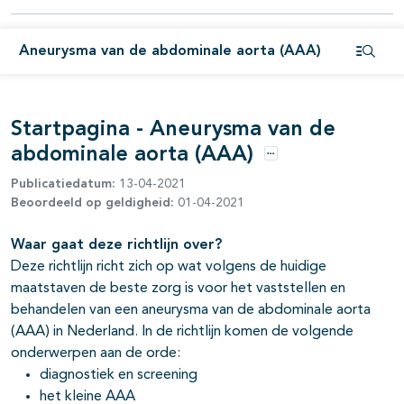
pagina's open- en dichtklappen
pagina's open- en dichtklappen
Aneurysma van de abdominale aorta (AAA)
Open i
pagina's open- en dichtklappen
Startpagina - Aneurysma van de
abdominale aorta (AAA)
pagina's open- en dichtklappen
Opties
Publicatiedatum:
13-04-2021
pagina's open- en dichtklappen
Beoordeeld op geldigheid:
01-04-2021
Waar gaat deze richtlijn over?
Deze richtlijn richt zich op wat volgens de huidige
maatstaven de beste zorg is voor het vaststellen en
behandelen van een aneurysma van de abdominale aorta
(AAA) in Nederland. In de richtlijn komen de volgende
onderwerpen aan de orde:
diagnostiek en screening
het kleine AAA