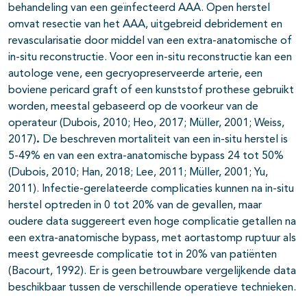
behandeling van een geïnfecteerd AAA. Open herstel
omvat resectie van het AAA, uitgebreid debridement en
revascularisatie door middel van een extra-anatomische of
in-situ reconstructie. Voor een in-situ reconstructie kan een
autologe vene, een gecryopreserveerde arterie, een
boviene pericard graft of een kunststof prothese gebruikt
worden, meestal gebaseerd op de voorkeur van de
operateur (Dubois, 2010; Heo, 2017; Müller, 2001; Weiss,
2017)
.
De beschreven mortaliteit van een in-situ herstel is
5-49% en van een extra-anatomische bypass 24 tot 50%
(Dubois, 2010; Han, 2018; Lee, 2011; Müller, 2001; Yu,
2011). Infectie-gerelateerde complicaties kunnen na in-situ
herstel optreden in 0 tot 20% van de gevallen, maar
oudere data suggereert even hoge complicatie getallen na
een extra-anatomische bypass, met aortastomp ruptuur als
meest gevreesde complicatie tot in 20% van patiënten
(Bacourt, 1992). Er is geen betrouwbare vergelijkende data
beschikbaar tussen de verschillende operatieve technieken.