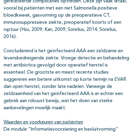
gerelateerde complicaties optreden. Deze zijn vaak letaal,
vooral bij patiënten met een niet Salmonella positieve
bloedkweek, gasvorming op de preoperatieve CT,
immunosuppressieve ziekte, preoperatief koorts of een
ruptuur (Hsu, 2009; Kan, 2009; Sörelius, 2014; Sörelius,
2016).
Concluderend is het geïnfecteerd AAA een zeldzame en
levensbedreigende ziekte. Vroege detectie en behandeling
met antibiotica gevolgd door operatief herstel is
essentieel. De grootste en meest recente studies
suggereren een betere uitkomst op korte termijn na EVAR
dan open herstel, zonder late nadelen. Vanwege de
zeldzaamheid van het geïnfecteerd AAA is er echter een
gebrek aan robuust bewijs, wat het doen van sterke
aanbevelingen moeilijk maakt.
Waarden en voorkeuren van patiënten
De module “Informatievoorziening en besluitvorming”