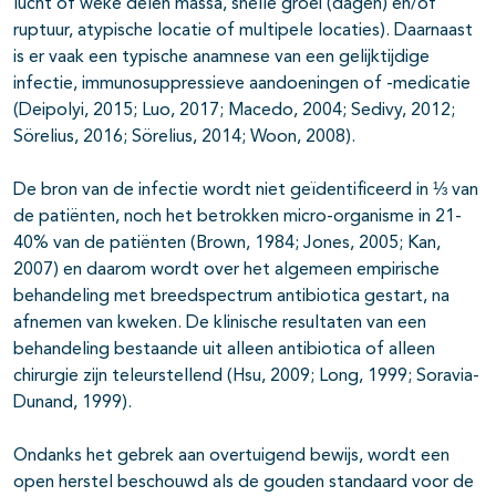
lucht of weke delen massa, snelle groei (dagen) en/of
ruptuur, atypische locatie of multipele locaties). Daarnaast
is er vaak een typische anamnese van een gelijktijdige
infectie, immunosuppressieve aandoeningen of -medicatie
(Deipolyi, 2015; Luo, 2017; Macedo, 2004; Sedivy, 2012;
Sörelius, 2016; Sörelius, 2014; Woon, 2008).
De bron van de infectie wordt niet geïdentificeerd in ⅓ van
de patiënten, noch het betrokken micro-organisme in 21-
40% van de patiënten (Brown, 1984; Jones, 2005; Kan,
2007) en daarom wordt over het algemeen empirische
behandeling met breedspectrum antibiotica gestart, na
afnemen van kweken. De klinische resultaten van een
behandeling bestaande uit alleen antibiotica of alleen
chirurgie zijn teleurstellend (Hsu, 2009; Long, 1999; Soravia-
Dunand, 1999).
Ondanks het gebrek aan overtuigend bewijs, wordt een
open herstel beschouwd als de gouden standaard voor de