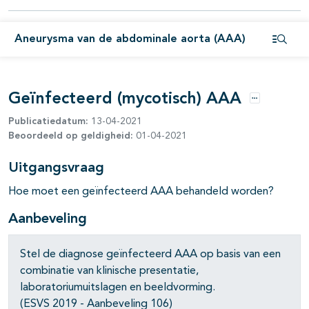
pagina's open- en dichtklappen
pagina's open- en dichtklappen
Aneurysma van de abdominale aorta (AAA)
Open i
pagina's open- en dichtklappen
Geïnfecteerd (mycotisch) AAA
Opties
pagina's open- en dichtklappen
Publicatiedatum:
13-04-2021
Beoordeeld op geldigheid:
01-04-2021
pagina's open- en dichtklappen
Uitgangsvraag
Hoe moet een geïnfecteerd AAA behandeld worden?
Aanbeveling
Stel de diagnose geïnfecteerd AAA op basis van een
combinatie van klinische presentatie,
laboratoriumuitslagen en beeldvorming.
(ESVS 2019 - Aanbeveling 106)