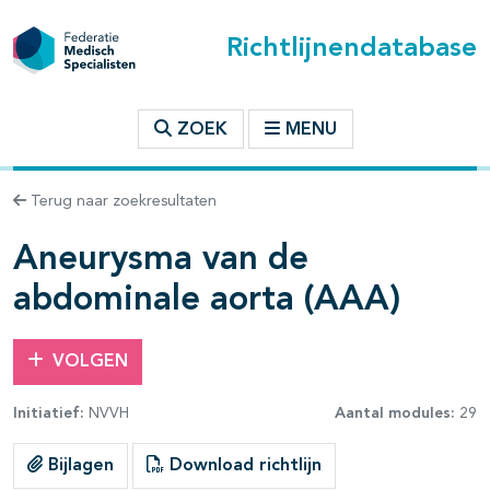
Richtlijnendatabase
t inhoudsopgave
ZOEK
MENU
n binnen deze richtlijn
Terug naar zoekresultaten
les openklappen
Aneurysma van de
abdominale aorta (AAA)
VOLGEN
pagina's open- en dichtklappen
Initiatief:
NVVH
Aantal modules:
29
pagina's open- en dichtklappen
Bijlagen
Download richtlijn