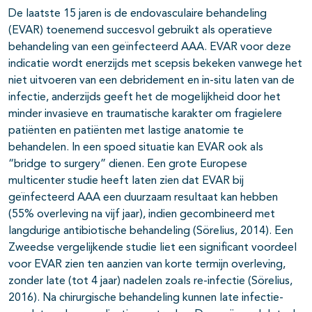
De laatste 15 jaren is de endovasculaire behandeling
(EVAR) toenemend succesvol gebruikt als operatieve
behandeling van een geïnfecteerd AAA. EVAR voor deze
indicatie wordt enerzijds met scepsis bekeken vanwege het
niet uitvoeren van een debridement en in-situ laten van de
infectie, anderzijds geeft het de mogelijkheid door het
minder invasieve en traumatische karakter om fragielere
patiënten en patiënten met lastige anatomie te
behandelen. In een spoed situatie kan EVAR ook als
“bridge to surgery” dienen. Een grote Europese
multicenter studie heeft laten zien dat EVAR bij
geïnfecteerd AAA een duurzaam resultaat kan hebben
(55% overleving na vijf jaar), indien gecombineerd met
langdurige antibiotische behandeling (Sörelius, 2014). Een
Zweedse vergelijkende studie liet een significant voordeel
voor EVAR zien ten aanzien van korte termijn overleving,
zonder late (tot 4 jaar) nadelen zoals re-infectie (Sörelius,
2016). Na chirurgische behandeling kunnen late infectie-