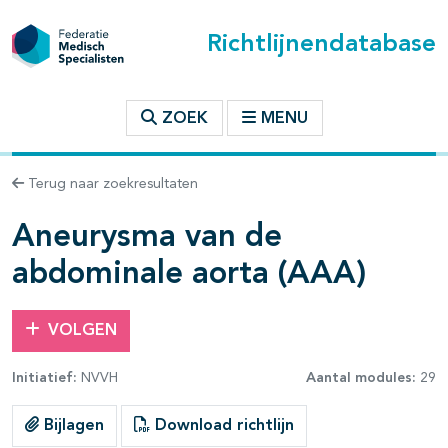
Richtlijnendatabase
t inhoudsopgave
ZOEK
MENU
n binnen deze richtlijn
Terug naar zoekresultaten
les openklappen
Aneurysma van de
abdominale aorta (AAA)
VOLGEN
pagina's open- en dichtklappen
Initiatief:
NVVH
Aantal modules:
29
Bijlagen
Download richtlijn