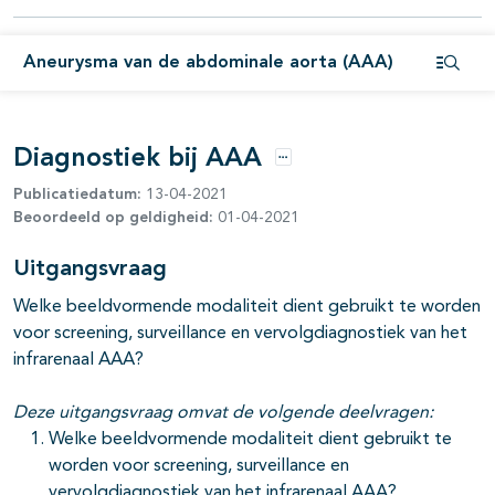
pagina's open- en dichtklappen
Aneurysma van de abdominale aorta (AAA)
Open i
pagina's open- en dichtklappen
pagina's open- en dichtklappen
Diagnostiek bij AAA
Opties
pagina's open- en dichtklappen
Publicatiedatum:
13-04-2021
Beoordeeld op geldigheid:
01-04-2021
Uitgangsvraag
pagina's open- en dichtklappen
Welke beeldvormende modaliteit dient gebruikt te worden
pagina's open- en dichtklappen
voor screening, surveillance en vervolgdiagnostiek van het
infrarenaal AAA?
Deze uitgangsvraag omvat de volgende deelvragen:
Welke beeldvormende modaliteit dient gebruikt te
worden voor screening, surveillance en
vervolgdiagnostiek van het infrarenaal AAA?