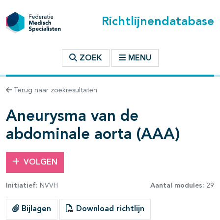
Richtlijnendatabase
t inhoudsopgave
ZOEK
MENU
n binnen deze richtlijn
Terug naar zoekresultaten
les openklappen
Aneurysma van de
abdominale aorta (AAA)
VOLGEN
pagina's open- en dichtklappen
Initiatief:
NVVH
Aantal modules:
29
pagina's open- en dichtklappen
Bijlagen
Download richtlijn