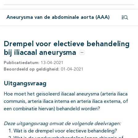
pagina's open- en dichtklappen
pagina's open- en dichtklappen
Aneurysma van de abdominale aorta (AAA)
Open i
pagina's open- en dichtklappen
Drempel voor electieve behandeling
bij iliacaal aneurysma
pagina's open- en dichtklappen
Opties
Publicatiedatum:
13-04-2021
Beoordeeld op geldigheid:
01-04-2021
Uitgangsvraag
pagina's open- en dichtklappen
Hoe moet het geïsoleerd iliacaal aneurysma (arteria iliaca
communis, arteria iliaca interna en arteria iliaca externa, of
een combinatie hiervan) behandeld worden?
Deze uitgangsvraag omvat de volgende deelvragen:
Wat is de drempel voor electieve behandeling?