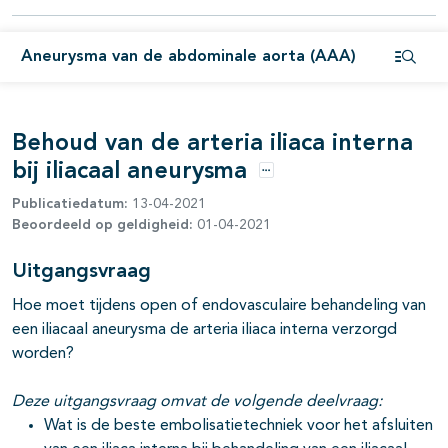
pagina's open- en dichtklappen
pagina's open- en dichtklappen
Aneurysma van de abdominale aorta (AAA)
Open i
pagina's open- en dichtklappen
Behoud van de arteria iliaca interna
bij iliacaal aneurysma
pagina's open- en dichtklappen
Opties
Publicatiedatum:
13-04-2021
Beoordeeld op geldigheid:
01-04-2021
Uitgangsvraag
pagina's open- en dichtklappen
Hoe moet tijdens open of endovasculaire behandeling van
een iliacaal aneurysma de arteria iliaca interna verzorgd
worden?
Deze uitgangsvraag omvat de volgende deelvraag:
Wat is de beste embolisatietechniek voor het afsluiten