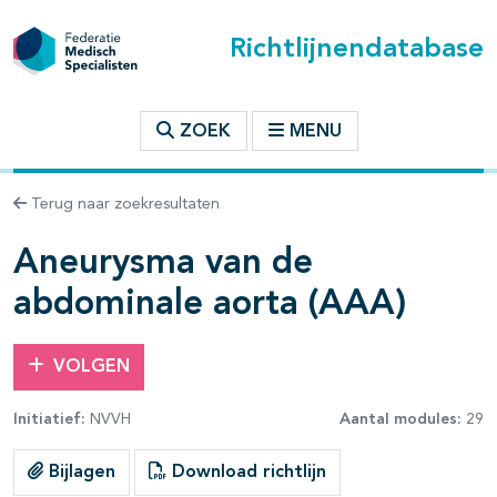
Richtlijnendatabase
t inhoudsopgave
ZOEK
MENU
n binnen deze richtlijn
Terug naar zoekresultaten
les openklappen
Aneurysma van de
abdominale aorta (AAA)
VOLGEN
pagina's open- en dichtklappen
Initiatief:
NVVH
Aantal modules:
29
pagina's open- en dichtklappen
Bijlagen
Download richtlijn