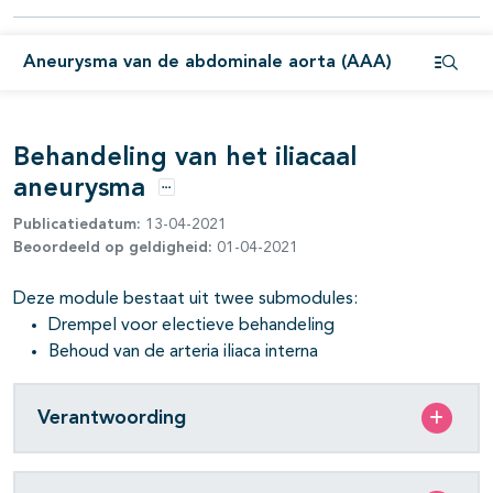
pagina's open- en dichtklappen
pagina's open- en dichtklappen
Aneurysma van de abdominale aorta (AAA)
Open i
pagina's open- en dichtklappen
Behandeling van het iliacaal
aneurysma
pagina's open- en dichtklappen
Opties
Publicatiedatum:
13-04-2021
Beoordeeld op geldigheid:
01-04-2021
Deze module bestaat uit twee submodules:
pagina's open- en dichtklappen
Drempel voor electieve behandeling
Behoud van de arteria iliaca interna
Verantwoording