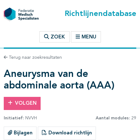
Richtlijnendatabase
t inhoudsopgave
ZOEK
MENU
n binnen deze richtlijn
Terug naar zoekresultaten
les openklappen
Aneurysma van de
abdominale aorta (AAA)
VOLGEN
pagina's open- en dichtklappen
Initiatief:
NVVH
Aantal modules:
29
pagina's open- en dichtklappen
Bijlagen
Download richtlijn