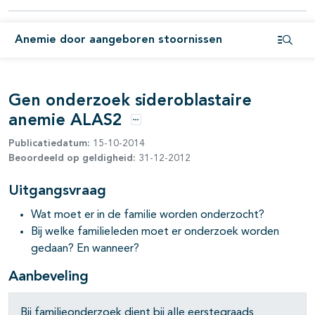
pagina's open- en dichtklappen
Anemie door aangeboren stoornissen
pagina's open- en dichtklappen
Open i
pagina's open- en dichtklappen
Gen onderzoek sideroblastaire
pagina's open- en dichtklappen
anemie ALAS2
Opties
Publicatiedatum:
15-10-2014
Beoordeeld op geldigheid:
31-12-2012
Uitgangsvraag
Wat moet er in de familie worden onderzocht?
Bij welke familieleden moet er onderzoek worden
pagina's open- en dichtklappen
gedaan? En wanneer?
pagina's open- en dichtklappen
Aanbeveling
pagina's open- en dichtklappen
Bij familieonderzoek dient bij alle eerstegraads