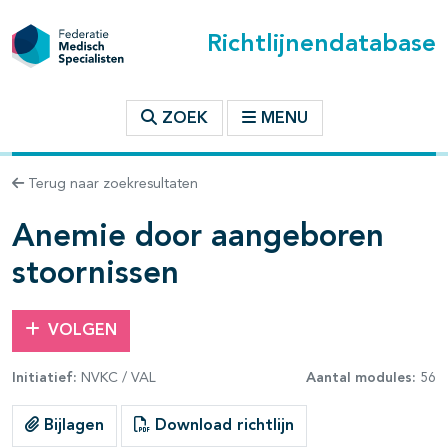
Richtlijnendatabase
t inhoudsopgave
ZOEK
MENU
n binnen deze richtlijn
Terug naar zoekresultaten
les openklappen
Anemie door aangeboren
stoornissen
VOLGEN
pagina's open- en dichtklappen
Initiatief:
NVKC / VAL
Aantal modules:
56
pagina's open- en dichtklappen
Bijlagen
Download richtlijn
pagina's open- en dichtklappen