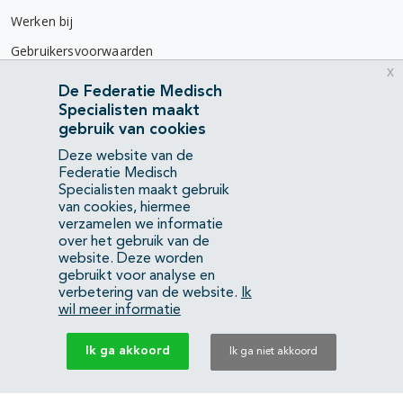
Werken bij
Gebruikersvoorwaarden
x
Privacyverklaring
De Federatie Medisch
Specialisten maakt
Contact
gebruik van cookies
Mercatorlaan 1200
Deze website van de
3528 BL Utrecht
Federatie Medisch
Specialisten maakt gebruik
van cookies, hiermee
(088) 505 34 34
verzamelen we informatie
info@richtlijnendatabase.nl
over het gebruik van de
website. Deze worden
gebruikt voor analyse en
YouTube
LinkedIn
verbetering van de website.
Ik
wil meer informatie
KvK Federatie Medisch Specialisten:
40483480
Ik ga akkoord
Ik ga niet akkoord
Privacyverklaring