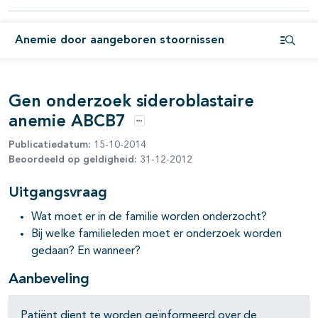
pagina's open- en dichtklappen
Anemie door aangeboren stoornissen
pagina's open- en dichtklappen
Open i
pagina's open- en dichtklappen
Gen onderzoek sideroblastaire
anemie ABCB7
Opties
Publicatiedatum:
15-10-2014
Beoordeeld op geldigheid:
31-12-2012
Uitgangsvraag
pagina's open- en dichtklappen
Wat moet er in de familie worden onderzocht?
Bij welke familieleden moet er onderzoek worden
pagina's open- en dichtklappen
gedaan? En wanneer?
pagina's open- en dichtklappen
Aanbeveling
pagina's open- en dichtklappen
Patiënt dient te worden geïnformeerd over de