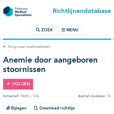
Richtlijnendatabase
t inhoudsopgave
ZOEK
MENU
n binnen deze richtlijn
Terug naar zoekresultaten
les openklappen
Anemie door aangeboren
stoornissen
VOLGEN
pagina's open- en dichtklappen
Initiatief:
NVKC / VAL
Aantal modules:
56
pagina's open- en dichtklappen
Bijlagen
Download richtlijn
pagina's open- en dichtklappen