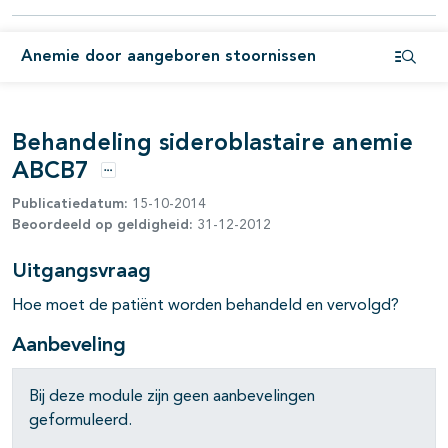
pagina's open- en dichtklappen
Anemie door aangeboren stoornissen
pagina's open- en dichtklappen
Open i
pagina's open- en dichtklappen
Behandeling sideroblastaire anemie
ABCB7
Opties
Publicatiedatum:
15-10-2014
Beoordeeld op geldigheid:
31-12-2012
Uitgangsvraag
pagina's open- en dichtklappen
Hoe moet de patiënt worden behandeld en vervolgd?
pagina's open- en dichtklappen
Aanbeveling
pagina's open- en dichtklappen
Bij deze module zijn geen aanbevelingen
geformuleerd.
pagina's open- en dichtklappen