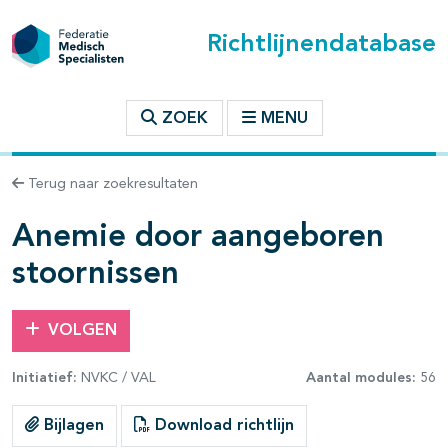
Richtlijnendatabase
t inhoudsopgave
ZOEK
MENU
n binnen deze richtlijn
Terug naar zoekresultaten
les openklappen
Anemie door aangeboren
stoornissen
VOLGEN
pagina's open- en dichtklappen
Initiatief:
NVKC / VAL
Aantal modules:
56
pagina's open- en dichtklappen
Bijlagen
Download richtlijn
pagina's open- en dichtklappen