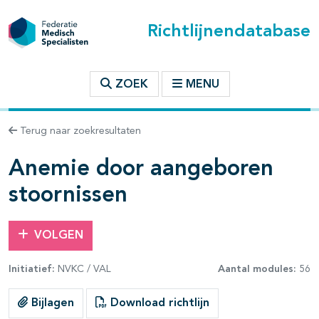
Richtlijnendatabase
t inhoudsopgave
ZOEK
MENU
n binnen deze richtlijn
Terug naar zoekresultaten
les openklappen
Anemie door aangeboren
stoornissen
VOLGEN
pagina's open- en dichtklappen
Initiatief:
NVKC / VAL
Aantal modules:
56
pagina's open- en dichtklappen
Bijlagen
Download richtlijn
pagina's open- en dichtklappen