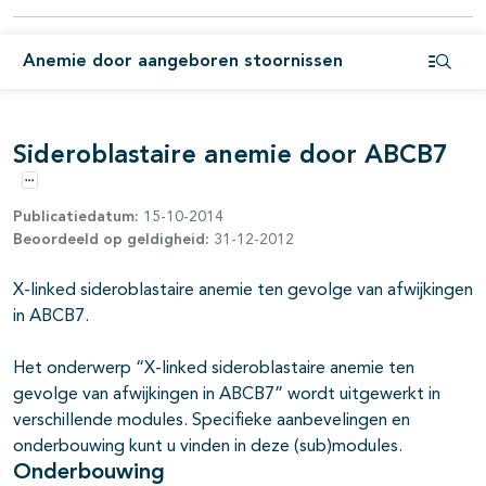
pagina's open- en dichtklappen
Anemie door aangeboren stoornissen
pagina's open- en dichtklappen
Open i
pagina's open- en dichtklappen
Sideroblastaire anemie door ABCB7
Opties
Publicatiedatum:
15-10-2014
Beoordeeld op geldigheid:
31-12-2012
X-linked sideroblastaire anemie ten gevolge van afwijkingen
in ABCB7.
pagina's open- en dichtklappen
Het onderwerp “
X-linked sideroblastaire anemie ten
pagina's open- en dichtklappen
gevolge van afwijkingen in ABCB7
” wordt uitgewerkt in
pagina's open- en dichtklappen
verschillende modules. Specifieke aanbevelingen en
onderbouwing kunt u vinden in deze (sub)modules.
pagina's open- en dichtklappen
Onderbouwing