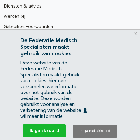
Diensten & advies
Werken bij
Gebruikersvoorwaarden
x
Privacyverklaring
De Federatie Medisch
Specialisten maakt
Contact
gebruik van cookies
Mercatorlaan 1200
Deze website van de
3528 BL Utrecht
Federatie Medisch
Specialisten maakt gebruik
van cookies, hiermee
(088) 505 34 34
verzamelen we informatie
info@richtlijnendatabase.nl
over het gebruik van de
website. Deze worden
gebruikt voor analyse en
YouTube
LinkedIn
verbetering van de website.
Ik
wil meer informatie
KvK Federatie Medisch Specialisten:
40483480
Ik ga akkoord
Ik ga niet akkoord
Privacyverklaring