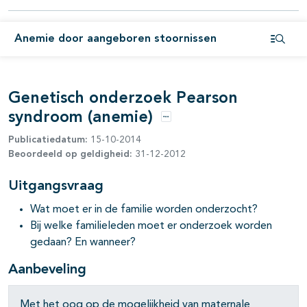
pagina's open- en dichtklappen
Anemie door aangeboren stoornissen
pagina's open- en dichtklappen
Open i
pagina's open- en dichtklappen
Genetisch onderzoek Pearson
pagina's open- en dichtklappen
syndroom (anemie)
Opties
pagina's open- en dichtklappen
Publicatiedatum:
15-10-2014
Beoordeeld op geldigheid:
31-12-2012
pagina's open- en dichtklappen
Uitgangsvraag
Wat moet er in de familie worden onderzocht?
Bij welke familieleden moet er onderzoek worden
gedaan? En wanneer?
Aanbeveling
Met het oog op de mogelijkheid van maternale
pagina's open- en dichtklappen