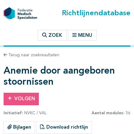
Richtlijnendatabase
t inhoudsopgave
ZOEK
MENU
n binnen deze richtlijn
Terug naar zoekresultaten
les openklappen
Anemie door aangeboren
stoornissen
VOLGEN
pagina's open- en dichtklappen
Initiatief:
NVKC / VAL
Aantal modules:
56
pagina's open- en dichtklappen
Bijlagen
Download richtlijn
pagina's open- en dichtklappen