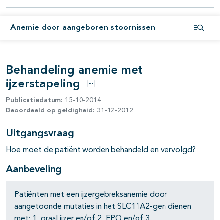
Anemie door aangeboren stoornissen
Open i
Behandeling anemie met
ijzerstapeling
pagina's open- en dichtklappen
Opties
Publicatiedatum:
15-10-2014
pagina's open- en dichtklappen
Beoordeeld op geldigheid:
31-12-2012
pagina's open- en dichtklappen
Uitgangsvraag
pagina's open- en dichtklappen
Hoe moet de patiënt worden behandeld en vervolgd?
pagina's open- en dichtklappen
Aanbeveling
pagina's open- en dichtklappen
Patiënten met een ijzergebreksanemie door
aangetoonde mutaties in het SLC11A2-gen dienen
pagina's open- en dichtklappen
met: 1. oraal ijzer en/of 2. EPO en/of 3.