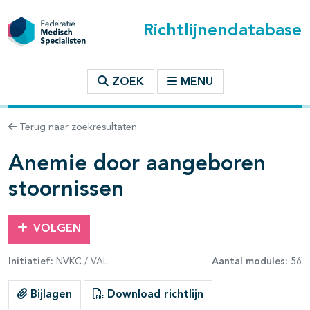
Richtlijnendatabase
t inhoudsopgave
ZOEK
MENU
n binnen deze richtlijn
Terug naar zoekresultaten
les openklappen
Anemie door aangeboren
stoornissen
VOLGEN
pagina's open- en dichtklappen
Initiatief:
NVKC / VAL
Aantal modules:
56
pagina's open- en dichtklappen
Bijlagen
Download richtlijn
pagina's open- en dichtklappen