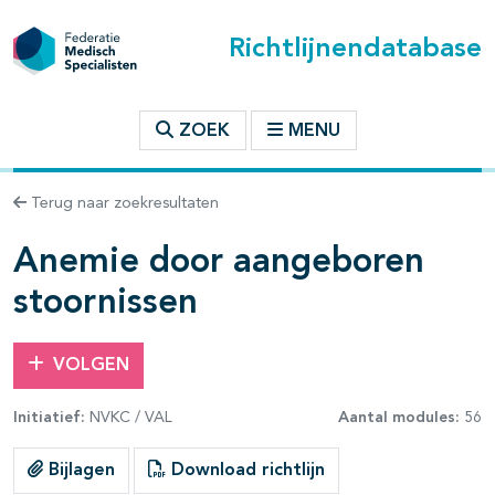
Richtlijnendatabase
t inhoudsopgave
ZOEK
MENU
n binnen deze richtlijn
Terug naar zoekresultaten
les openklappen
Anemie door aangeboren
stoornissen
VOLGEN
pagina's open- en dichtklappen
Initiatief:
NVKC / VAL
Aantal modules:
56
pagina's open- en dichtklappen
Bijlagen
Download richtlijn
pagina's open- en dichtklappen