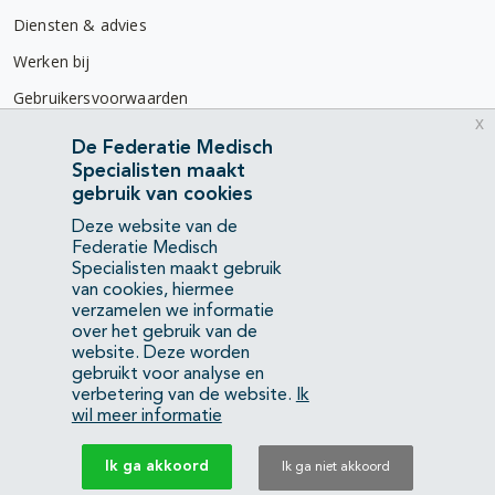
Diensten & advies
Werken bij
Gebruikersvoorwaarden
x
Privacyverklaring
De Federatie Medisch
Specialisten maakt
Contact
gebruik van cookies
Mercatorlaan 1200
Deze website van de
3528 BL Utrecht
Federatie Medisch
Specialisten maakt gebruik
van cookies, hiermee
(088) 505 34 34
verzamelen we informatie
info@richtlijnendatabase.nl
over het gebruik van de
website. Deze worden
gebruikt voor analyse en
YouTube
LinkedIn
verbetering van de website.
Ik
wil meer informatie
KvK Federatie Medisch Specialisten:
40483480
Ik ga akkoord
Ik ga niet akkoord
Privacyverklaring