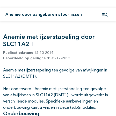
Anemie door aangeboren stoornissen
Open i
Anemie met ijzerstapeling door
SLC11A2
pagina's open- en dichtklappen
Opties
Publicatiedatum:
15-10-2014
pagina's open- en dichtklappen
Beoordeeld op geldigheid:
31-12-2012
pagina's open- en dichtklappen
Anemie met ijzerstapeling ten gevolge van afwijkingen in
SLC11A2 (DMT1).
pagina's open- en dichtklappen
pagina's open- en dichtklappen
Het onderwerp “Anemie met ijzerstapeling ten gevolge
van afwijkingen in SLC11A2 (DMT1)” wordt uitgewerkt in
pagina's open- en dichtklappen
verschillende modules. Specifieke aanbevelingen en
onderbouwing kunt u vinden in deze (sub)modules.
pagina's open- en dichtklappen
Onderbouwing