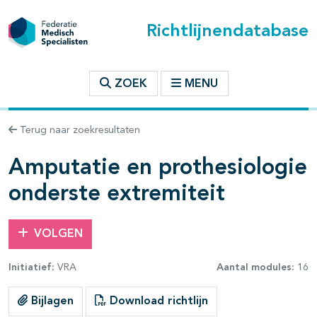
Richtlijnendatabase
t inhoudsopgave
ZOEK
MENU
n binnen deze richtlijn
Terug naar zoekresultaten
Amputatie en prothesiologie
les openklappen
onderste extremiteit
VOLGEN
Initiatief:
VRA
Aantal modules:
16
Bijlagen
Download richtlijn