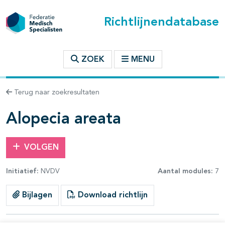
Richtlijnendatabase
t inhoudsopgave
ZOEK
MENU
n binnen deze richtlijn
Terug naar zoekresultaten
Alopecia areata
VOLGEN
Initiatief:
NVDV
Aantal modules:
7
Bijlagen
Download richtlijn