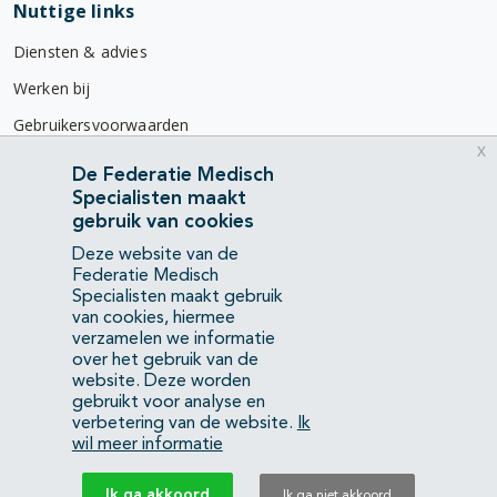
Nuttige links
Diensten & advies
Werken bij
Gebruikersvoorwaarden
x
Privacyverklaring
De Federatie Medisch
Specialisten maakt
Contact
gebruik van cookies
Mercatorlaan 1200
Deze website van de
3528 BL Utrecht
Federatie Medisch
Specialisten maakt gebruik
van cookies, hiermee
(088) 505 34 34
verzamelen we informatie
info@richtlijnendatabase.nl
over het gebruik van de
website. Deze worden
gebruikt voor analyse en
YouTube
LinkedIn
verbetering van de website.
Ik
wil meer informatie
KvK Federatie Medisch Specialisten:
40483480
Ik ga akkoord
Ik ga niet akkoord