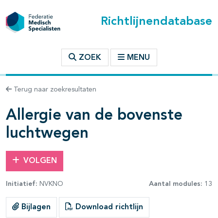
Richtlijnendatabase
t inhoudsopgave
ZOEK
MENU
n binnen deze richtlijn
Terug naar zoekresultaten
les openklappen
Allergie van de bovenste
luchtwegen
VOLGEN
Initiatief:
NVKNO
Aantal modules:
13
Bijlagen
Download richtlijn