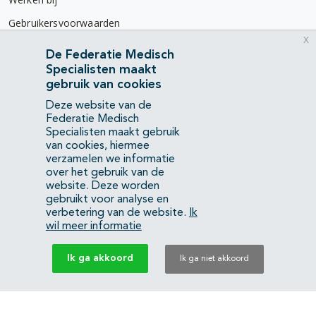
Gebruikersvoorwaarden
x
Privacyverklaring
De Federatie Medisch
Specialisten maakt
Contact
gebruik van cookies
Mercatorlaan 1200
Deze website van de
3528 BL Utrecht
Federatie Medisch
Specialisten maakt gebruik
van cookies, hiermee
(088) 505 34 34
verzamelen we informatie
info@richtlijnendatabase.nl
over het gebruik van de
website. Deze worden
gebruikt voor analyse en
YouTube
LinkedIn
verbetering van de website.
Ik
wil meer informatie
KvK Federatie Medisch Specialisten:
40483480
Ik ga akkoord
Ik ga niet akkoord
Privacyverklaring
Back to top