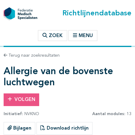
Richtlijnendatabase
t inhoudsopgave
ZOEK
MENU
n binnen deze richtlijn
Terug naar zoekresultaten
les openklappen
Allergie van de bovenste
luchtwegen
VOLGEN
Initiatief:
NVKNO
Aantal modules:
13
Bijlagen
Download richtlijn