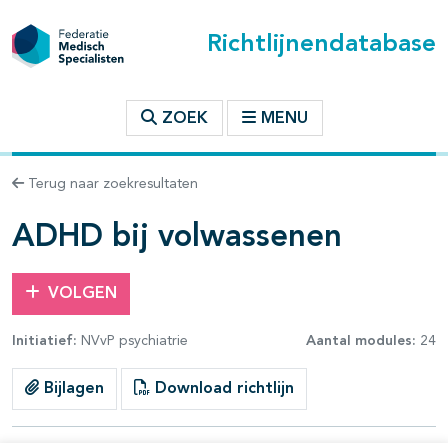
Richtlijnendatabase
t inhoudsopgave
ZOEK
MENU
n binnen deze richtlijn
Terug naar zoekresultaten
les openklappen
ADHD bij volwassenen
VOLGEN
Initiatief:
NVvP psychiatrie
Aantal modules:
24
pagina's open- en dichtklappen
Bijlagen
Download richtlijn
pagina's open- en dichtklappen
pagina's open- en dichtklappen