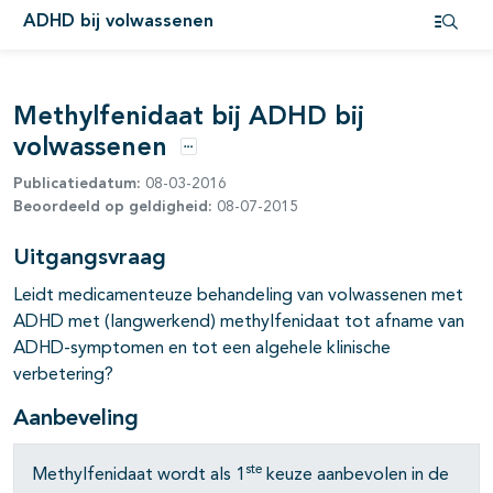
ADHD bij volwassenen
Open i
Methylfenidaat bij ADHD bij
pagina's open- en dichtklappen
volwassenen
Opties
Publicatiedatum:
08-03-2016
pagina's open- en dichtklappen
Beoordeeld op geldigheid:
08-07-2015
Uitgangsvraag
Leidt medicamenteuze behandeling van volwassenen met
ADHD met (langwerkend) methylfenidaat tot afname van
ADHD-symptomen en tot een algehele klinische
verbetering?
Aanbeveling
ste
Methylfenidaat wordt als 1
keuze aanbevolen in de