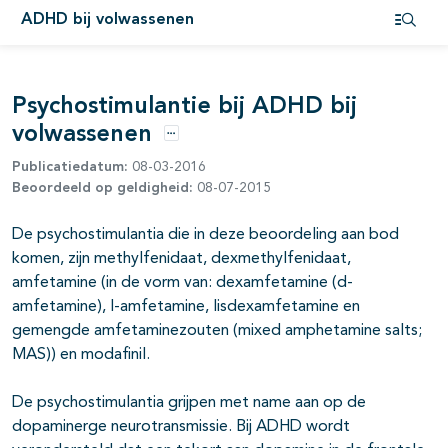
ADHD bij volwassenen
Open i
Psychostimulantie bij ADHD bij
pagina's open- en dichtklappen
volwassenen
Opties
Publicatiedatum:
08-03-2016
pagina's open- en dichtklappen
Beoordeeld op geldigheid:
08-07-2015
De psychostimulantia die in deze beoordeling aan bod
komen, zijn methylfenidaat, dexmethylfenidaat,
amfetamine (in de vorm van: dexamfetamine (d-
amfetamine), l-amfetamine, lisdexamfetamine en
gemengde amfetaminezouten (mixed amphetamine salts;
MAS)) en modafinil.
De psychostimulantia grijpen met name aan op de
dopaminerge neurotransmissie. Bij ADHD wordt