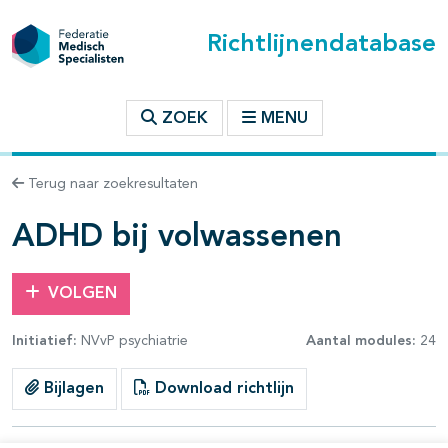
Richtlijnendatabase
t inhoudsopgave
ZOEK
MENU
n binnen deze richtlijn
Terug naar zoekresultaten
les openklappen
ADHD bij volwassenen
VOLGEN
Initiatief:
NVvP psychiatrie
Aantal modules:
24
pagina's open- en dichtklappen
Bijlagen
Download richtlijn
pagina's open- en dichtklappen
pagina's open- en dichtklappen