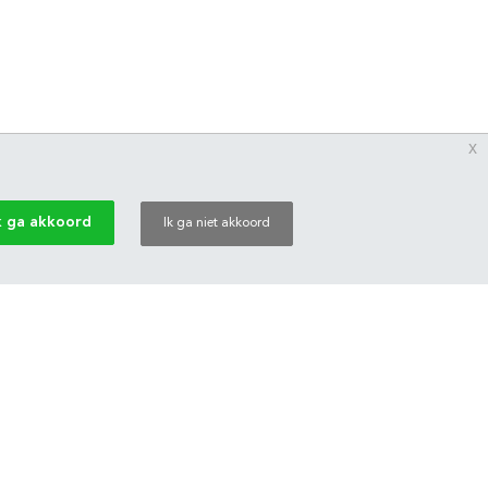
x
k ga akkoord
Ik ga niet akkoord