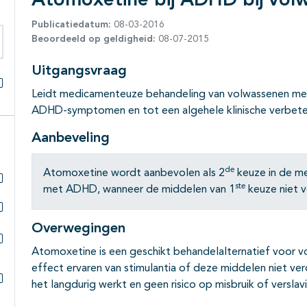
Atomoxetine bij ADHD bij vol
Publicatiedatum:
08-03-2016
Beoordeeld op geldigheid:
08-07-2015
eken binnen deze richtlijn
Uitgangsvraag
Leidt medicamenteuze behandeling van volwassenen m
Alles openklappen
ADHD-symptomen en tot een algehele klinische verbete
Aanbeveling
de
Atomoxetine wordt aanbevolen als 2
keuze in de m
ste
met ADHD, wanneer de middelen van 1
keuze niet v
Subpagina's open- en dichtklappen
Subpagina's open- en dichtklappen
Overwegingen
Atomoxetine is een geschikt behandelalternatief voor
Subpagina's open- en dichtklappen
effect ervaren van stimulantia of deze middelen niet ve
het langdurig werkt en geen risico op misbruik of verslav
Subpagina's open- en dichtklappen