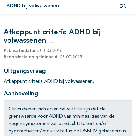
ADHD bij volwassenen
Open i
Afkappunt criteria ADHD bij
pagina's open- en dichtklappen
volwassenen
Opties
Publicatiedatum:
08-03-2016
Beoordeeld op geldigheid:
08-07-2015
Uitgangsvraag
Afkappunt criteria ADHD bij volwassenen.
Aanbeveling
Clinici dienen zich ervan bewust te zijn dat de
grenswaarde voor ADHD van minimaal zes van de
negen symptomen van aandachtstekort en/of
hyperactiviteit/impulsiviteit in de DSM-IV gebaseerd is