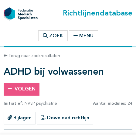
Richtlijnendatabase
t inhoudsopgave
ZOEK
MENU
n binnen deze richtlijn
Terug naar zoekresultaten
les openklappen
ADHD bij volwassenen
VOLGEN
Initiatief:
NVvP psychiatrie
Aantal modules:
24
pagina's open- en dichtklappen
Bijlagen
Download richtlijn