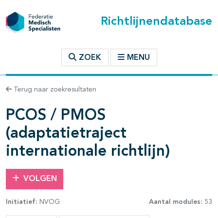
Richtlijnendatabase
t inhoudsopgave
ZOEK
MENU
n binnen deze richtlijn
Terug naar zoekresultaten
PCOS / PMOS
les openklappen
(adaptatietraject
internationale richtlijn)
VOLGEN
pagina's open- en dichtklappen
Initiatief:
NVOG
Aantal modules:
53