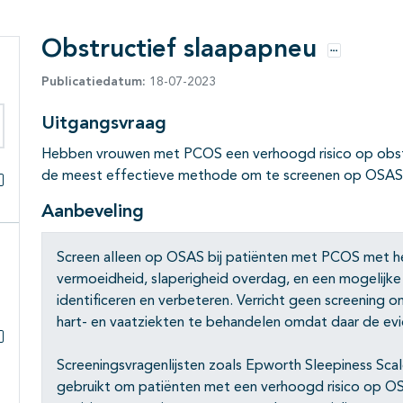
Obstructief slaapapneu
Opties
Publicatiedatum:
18-07-2023
Uitgangsvraag
eken binnen deze richtlijn
Hebben vrouwen met PCOS een verhoogd risico op obst
de meest effectieve methode om te screenen op OSAS
Alles openklappen
Aanbeveling
Screen alleen op OSAS bij patiënten met PCOS met h
vermoeidheid, slaperigheid overdag, en een mogelijke
identificeren en verbeteren. Verricht geen screening 
hart- en vaatziekten te behandelen omdat daar de evi
Subpagina's open- en dichtklappen
Screeningsvragenlijsten zoals Epworth Sleepiness Sca
gebruikt om patiënten met een verhoogd risico op OSA