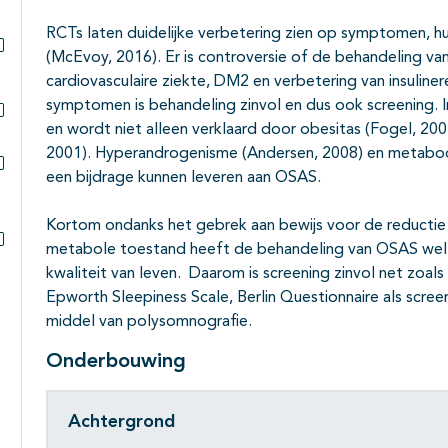
RCTs laten duidelijke verbetering zien op symptomen, hum
(McEvoy, 2016). Er is controversie of de behandeling va
Subpagina's open- en dichtklappen
cardiovasculaire ziekte, DM2 en verbetering van insuline
symptomen is behandeling zinvol en dus ook screening
en wordt niet alleen verklaard door obesitas (Fogel, 20
Subpagina's open- en dichtklappen
2001). Hyperandrogenisme (Andersen, 2008) en metabool
een bijdrage kunnen leveren aan OSAS.
Subpagina's open- en dichtklappen
Kortom ondanks het gebrek aan bewijs voor de reductie i
metabole toestand heeft de behandeling van OSAS wel
Subpagina's open- en dichtklappen
kwaliteit van leven. Daarom is screening zinvol net zoals
Epworth Sleepiness Scale, Berlin Questionnaire als scre
middel van polysomnografie.
Onderbouwing
Achtergrond