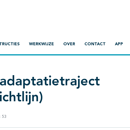
TRUCTIES
WERKWIJZE
OVER
CONTACT
APP
daptatietraject
chtlijn)
:
53