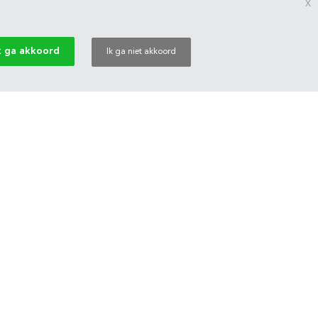
x
k ga akkoord
Ik ga niet akkoord