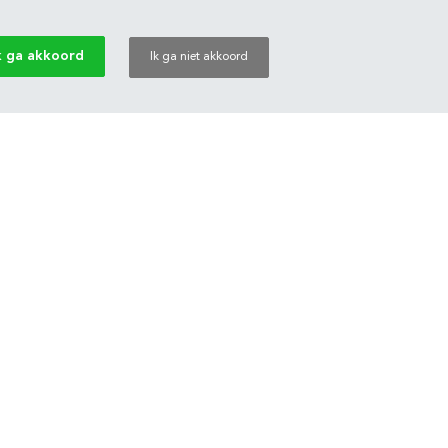
k ga akkoord
Ik ga niet akkoord