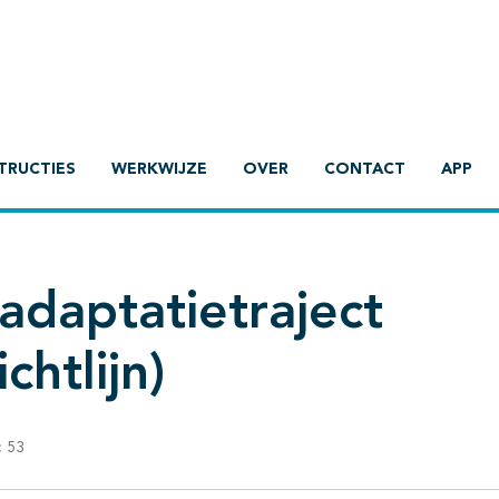
TRUCTIES
WERKWIJZE
OVER
CONTACT
APP
daptatietraject
chtlijn)
:
53