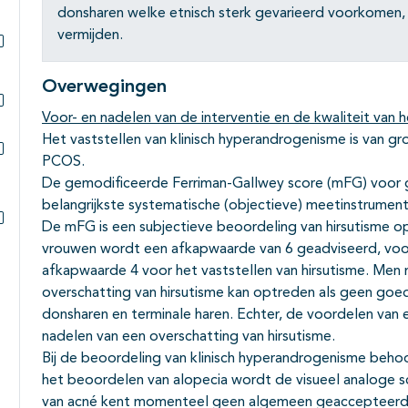
donsharen welke etnisch sterk gevarieerd voorkomen, 
vermijden.
Subpagina's open- en dichtklappen
Overwegingen
Voor- en nadelen van de interventie en de kwaliteit van h
Subpagina's open- en dichtklappen
Het vaststellen van klinisch hyperandrogenisme is van gr
PCOS.
Subpagina's open- en dichtklappen
De gemodificeerde Ferriman-Gallwey score (mFG) voor ge
belangrijkste systematische (objectieve) meetinstrument 
De mFG is een subjectieve beoordeling van hirsutisme op
Subpagina's open- en dichtklappen
vrouwen wordt een afkapwaarde van 6 geadviseerd, voor
afkapwaarde 4 voor het vaststellen van hirsutisme. Men 
overschatting van hirsutisme kan optreden als geen go
donsharen en terminale haren. Echter, de voordelen van
nadelen van een overschatting van hirsutisme.
Bij de beoordeling van klinisch hyperandrogenisme behoo
het beoordelen van alopecia wordt de visueel analoge 
van acné kent momenteel geen algemeen geaccepteerde 