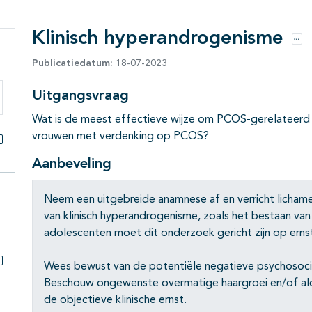
Klinisch hyperandrogenisme
Opt
Publicatiedatum:
18-07-2023
Uitgangsvraag
eken binnen deze richtlijn
Wat is de meest effectieve wijze om PCOS-gerelateerd kl
vrouwen met verdenking op PCOS?
Alles openklappen
Aanbeveling
Neem een uitgebreide anamnese af en verricht licham
van klinisch hyperandrogenisme, zoals het bestaan van a
adolescenten moet dit onderzoek gericht zijn op ernst
Wees bewust van de potentiële negatieve psychosocia
Subpagina's open- en dichtklappen
Beschouw ongewenste overmatige haargroei en/of alop
de objectieve klinische ernst.