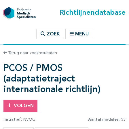
Richtlijnendatabase
t inhoudsopgave
ZOEK
MENU
n binnen deze richtlijn
Terug naar zoekresultaten
PCOS / PMOS
les openklappen
(adaptatietraject
internationale richtlijn)
VOLGEN
pagina's open- en dichtklappen
Initiatief:
NVOG
Aantal modules:
53