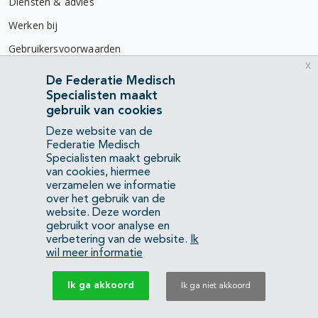
Diensten & advies
Werken bij
Gebruikersvoorwaarden
x
Privacyverklaring
De Federatie Medisch
Specialisten maakt
Contact
gebruik van cookies
Mercatorlaan 1200
Deze website van de
3528 BL Utrecht
Federatie Medisch
Specialisten maakt gebruik
van cookies, hiermee
(088) 505 34 34
verzamelen we informatie
info@richtlijnendatabase.nl
over het gebruik van de
website. Deze worden
gebruikt voor analyse en
YouTube
LinkedIn
verbetering van de website.
Ik
wil meer informatie
KvK Federatie Medisch Specialisten:
40483480
Ik ga akkoord
Ik ga niet akkoord
Privacyverklaring