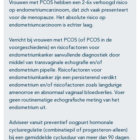
pagina's open- en dichtklappen
Vrouwen met PCOS hebben een 2-6x verhoogd risico
op endometriumcarcinoom, dat zich vaak presenteert
pagina's open- en dichtklappen
voor de menopauze. Het absolute risico op
endometriumcarcinoom is echter laag.
pagina's open- en dichtklappen
Verricht bij vrouwen met PCOS (of PCOS in de
voorgeschiedenis) en risicofactoren voor
pagina's open- en dichtklappen
endometriumkanker aanvullende diagnostiek door
middel van transvaginale echografie en/of
endometrium pipelle. Risicofactoren voor
endometriumkanker zijn een persisterend verdikt
endometrium en/of risicofactoren zoals langdurige
amenorroe en abnormaal vaginaal bloedverlies. Voer
geen routinematige echografische meting van het
endometrium uit.
Adviseer vanuit preventief oogpunt hormonale
cyclusregulatie (combinatiepil of progesteron-alleen)
bij een gemiddelde cyclusduur van meer dan 90 dagen.