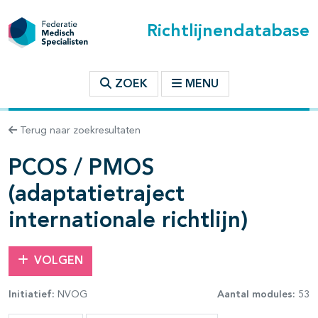
Richtlijnendatabase
t inhoudsopgave
ZOEK
MENU
n binnen deze richtlijn
Terug naar zoekresultaten
PCOS / PMOS
les openklappen
(adaptatietraject
internationale richtlijn)
VOLGEN
pagina's open- en dichtklappen
Initiatief:
NVOG
Aantal modules:
53