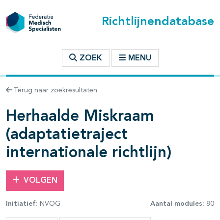
Richtlijnendatabase
t inhoudsopgave
ZOEK
MENU
n binnen deze richtlijn
Terug naar zoekresultaten
Herhaalde Miskraam
les openklappen
(adaptatietraject
internationale richtlijn)
VOLGEN
Initiatief:
NVOG
Aantal modules:
80