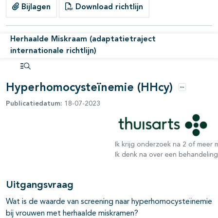
pagina's open- en dichtklappen
Bijlagen
Download richtlijn
pagina's open- en dichtklappen
Herhaalde Miskraam (adaptatietraject
internationale richtlijn)
pagina's open- en dichtklappen
Open inhoudsopgave
pagina's open- en dichtklappen
Hyperhomocysteïnemie (HHcy)
Opties
pagina's open- en dichtklappen
Publicatiedatum:
18-07-2023
pagina's open- en dichtklappen
Ik krijg onderzoek na 2 of meer
Ik denk na over een behandelin
Uitgangsvraag
Wat is de waarde van screening naar hyperhomocysteïnemie
bij vrouwen met herhaalde miskramen?