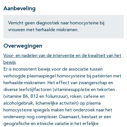
Aanbeveling
Verricht geen diagnostiek naar homocysteïne bij
vrouwen met herhaalde miskramen.
Overwegingen
Voor- en nadelen van de interventie en de kwaliteit van het
pagina's open- en dichtklappen
bewijs
Er is inconsistent bewijs voor de associatie tussen
verhoogde plasmaspiegel homocysteïne bij patiënten met
herhaalde miskramen. Het effect van zwangerschap en
pagina's open- en dichtklappen
diverse leefstijlfactoren (vitaminesuppletie en tekorten
(vitamine B6, B12 en foliumzuur), roken, cafeïne en
alcoholgebruik, lichamelijke activiteit) op plasma
homocysteïne spiegels maken het onderzoek naar het
onderwerp nog complexer. Daarnaast, bestaat er een
geografische en etnische variatie in het erfelijke