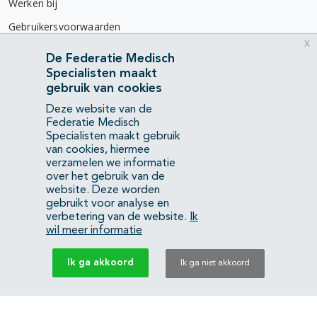
Werken bij
Gebruikersvoorwaarden
x
Privacyverklaring
De Federatie Medisch
Specialisten maakt
Contact
gebruik van cookies
Mercatorlaan 1200
Deze website van de
3528 BL Utrecht
Federatie Medisch
Specialisten maakt gebruik
van cookies, hiermee
(088) 505 34 34
verzamelen we informatie
info@richtlijnendatabase.nl
over het gebruik van de
website. Deze worden
gebruikt voor analyse en
YouTube
LinkedIn
verbetering van de website.
Ik
wil meer informatie
KvK Federatie Medisch Specialisten:
40483480
Ik ga akkoord
Ik ga niet akkoord
Privacyverklaring
Back to top