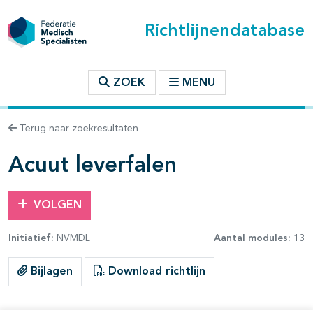
Richtlijnendatabase
t inhoudsopgave
ZOEK
MENU
n binnen deze richtlijn
Terug naar zoekresultaten
les openklappen
Acuut leverfalen
VOLGEN
Initiatief:
NVMDL
Aantal modules:
13
Bijlagen
Download richtlijn
pagina's open- en dichtklappen