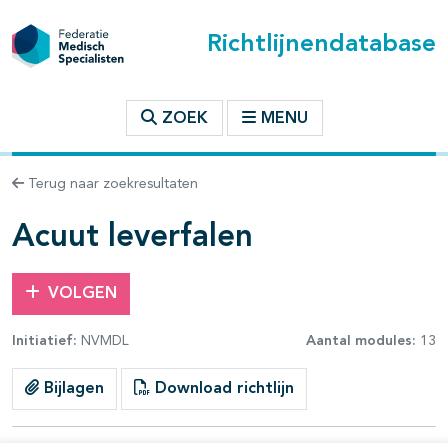
Richtlijnendatabase
t inhoudsopgave
ZOEK
MENU
n binnen deze richtlijn
Terug naar zoekresultaten
les openklappen
Acuut leverfalen
VOLGEN
Initiatief:
NVMDL
Aantal modules:
13
Bijlagen
Download richtlijn
pagina's open- en dichtklappen