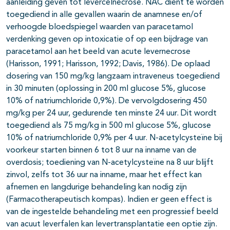
aanleiding geven tot levercelnecrose. NAC dient te worden
toegediend in alle gevallen waarin de anamnese en/of
verhoogde bloedspiegel waarden van paracetamol
verdenking geven op intoxicatie of op een bijdrage van
paracetamol aan het beeld van acute levernecrose
(Harisson, 1991; Harisson, 1992; Davis, 1986). De oplaad
dosering van 150 mg/kg langzaam intraveneus toegediend
in 30 minuten (oplossing in 200 ml glucose 5%, glucose
10% of natriumchloride 0,9%). De vervolgdosering 450
mg/kg per 24 uur, gedurende ten minste 24 uur. Dit wordt
toegediend als 75 mg/kg in 500 ml glucose 5%, glucose
10% of natriumchloride 0,9% per 4 uur. N-acetylcysteïne bij
voorkeur starten binnen 6 tot 8 uur na inname van de
overdosis; toediening van N-acetylcysteïne na 8 uur blijft
zinvol, zelfs tot 36 uur na inname, maar het effect kan
afnemen en langdurige behandeling kan nodig zijn
(Farmacotherapeutisch kompas). Indien er geen effect is
van de ingestelde behandeling met een progressief beeld
van acuut leverfalen kan levertransplantatie een optie zijn.