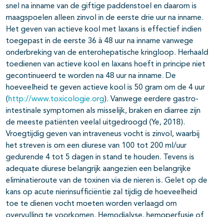
snel na inname van de giftige paddenstoel en daarom is
maagspoelen alleen zinvol in de eerste drie uur na inname.
Het geven van actieve kool met laxans is effectief indien
toegepast in de eerste 36 à 48 uur na inname vanwege
onderbreking van de enterohepatische kringloop. Herhaald
toedienen van actieve kool en laxans hoeft in principe niet
gecontinueerd te worden na 48 uur na inname. De
hoeveelheid te geven actieve kool is 50 gram om de 4 uur
(
http://www.toxicologie.org
). Vanwege eerdere gastro-
intestinale symptomen als misselijk, braken en diarree zijn
de meeste patiënten veelal uitgedroogd (Ye, 2018).
Vroegtijdig geven van intraveneus vocht is zinvol, waarbij
het streven is om een diurese van 100 tot 200 ml/uur
gedurende 4 tot 5 dagen in stand te houden. Tevens is
adequate diurese belangrijk aangezien een belangrijke
eliminatieroute van de toxinen via de nieren is. Gelet op de
kans op acute nierinsufficiëntie zal tijdig de hoeveelheid
toe te dienen vocht moeten worden verlaagd om
overvulling te voorkomen. Hemodialyse, hemoperfusie of