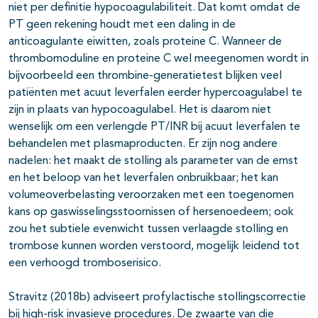
niet per definitie hypocoagulabiliteit. Dat komt omdat de
PT geen rekening houdt met een daling in de
anticoagulante eiwitten, zoals proteine C. Wanneer de
thrombomoduline en proteine C wel meegenomen wordt in
bijvoorbeeld een thrombine-generatietest blijken veel
patiënten met acuut leverfalen eerder hypercoagulabel te
zijn in plaats van hypocoagulabel. Het is daarom niet
wenselijk om een verlengde PT/INR bij acuut leverfalen te
behandelen met plasmaproducten. Er zijn nog andere
nadelen: het maakt de stolling als parameter van de ernst
en het beloop van het leverfalen onbruikbaar; het kan
volumeoverbelasting veroorzaken met een toegenomen
kans op gaswisselingsstoornissen of hersenoedeem; ook
zou het subtiele evenwicht tussen verlaagde stolling en
trombose kunnen worden verstoord, mogelijk leidend tot
een verhoogd tromboserisico.
Stravitz (2018b) adviseert profylactische stollingscorrectie
bij high-risk invasieve procedures. De zwaarte van die