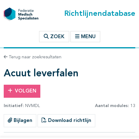
Richtlijnendatabase
t inhoudsopgave
ZOEK
MENU
n binnen deze richtlijn
Terug naar zoekresultaten
les openklappen
Acuut leverfalen
VOLGEN
Initiatief:
NVMDL
Aantal modules:
13
Bijlagen
Download richtlijn
pagina's open- en dichtklappen