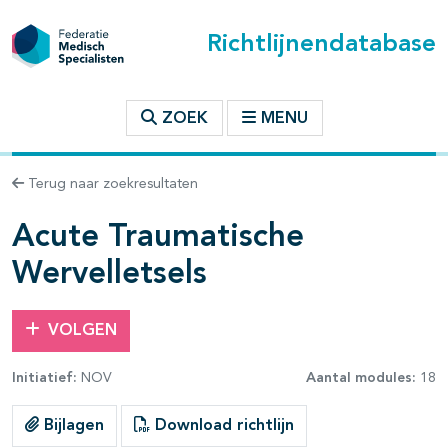
Richtlijnendatabase
t inhoudsopgave
ZOEK
MENU
n binnen deze richtlijn
Terug naar zoekresultaten
les openklappen
Acute Traumatische
Wervelletsels
VOLGEN
Initiatief:
NOV
Aantal modules:
18
Bijlagen
Download richtlijn