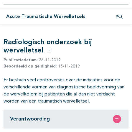
Acute Traumatische Wervelletsels
Open i
pagina's open- en dichtklappen
Radiologisch onderzoek bij
wervelletsel
Opties
Publicatiedatum:
26-11-2019
Beoordeeld op geldigheid:
15-11-2019
Er bestaan veel controverses over de indicaties voor de
verschillende vormen van diagnostische beeldvorming van
de wervelkolom bij patiënten die al dan niet verdacht
worden van een traumatisch wervelletsel.
Verantwoording