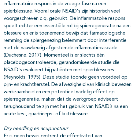
inflammatoire respons in de vroege fase na een
spierblessure. Vooral orale NSAID's zijn historisch veel
voorgeschreven c.q. gebruikt. De inflammatoire respons
speelt echter een essentiële rol bij spierregeneratie na een
blessure en er is toenemend bewijs dat farmacologische
remming de spiergenezing belemmert door interferentie
met de nauwkeurig afgestemde inflammatiecascade
(Duchesne, 2017). Momenteel is er slechts één
placebogecontroleerde, gerandomiseerde studie die
NSAID's evalueert bij patiënten met spierblessures
(Reynolds, 1995). Deze studie toonde geen voordeel op
pijn- en krachtherstel. De afwezigheid van klinisch bewezen
werkzaamheid en een potentieel nadelig effect op
spierregeneratie, maken dat de werkgroep adviseert
terughoudend te zijn met het gebruik van NSAID’s na een
acute lies-, quadriceps- of kuitblessure.
Dry needling en acupunctuur
Er is geen bewijs omtrent de effectiviteit van