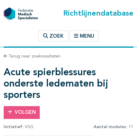
Richtlijnendatabase
t inhoudsopgave
ZOEK
MENU
n binnen deze richtlijn
Terug naar zoekresultaten
Acute spierblessures
onderste ledematen bij
sporters
VOLGEN
Initiatief:
VSG
Aantal modules:
11