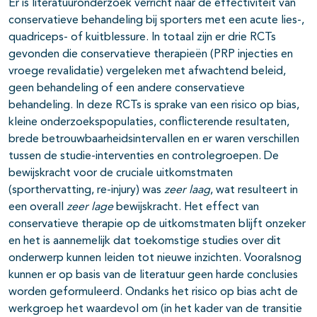
Er is literatuuronderzoek verricht naar de effectiviteit van
conservatieve behandeling bij sporters met een acute lies-,
quadriceps- of kuitblessure. In totaal zijn er drie RCTs
gevonden die conservatieve therapieën (PRP injecties en
vroege revalidatie) vergeleken met afwachtend beleid,
geen behandeling of een andere conservatieve
behandeling. In deze RCTs is sprake van een risico op bias,
kleine onderzoekspopulaties, conflicterende resultaten,
brede betrouwbaarheidsintervallen en er waren verschillen
tussen de studie-interventies en controlegroepen. De
bewijskracht voor de cruciale uitkomstmaten
(sporthervatting, re-injury) was
zeer laag
, wat resulteert in
een overall
zeer lage
bewijskracht. Het effect van
conservatieve therapie op de uitkomstmaten blijft onzeker
en het is aannemelijk dat toekomstige studies over dit
onderwerp kunnen leiden tot nieuwe inzichten. Vooralsnog
kunnen er op basis van de literatuur geen harde conclusies
worden geformuleerd. Ondanks het risico op bias acht de
werkgroep het waardevol om (in het kader van de transitie