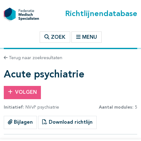
Richtlijnendatabase
t inhoudsopgave
ZOEK
MENU
n binnen deze richtlijn
Terug naar zoekresultaten
Acute psychiatrie
VOLGEN
Initiatief:
NVvP psychiatrie
Aantal modules:
5
Bijlagen
Download richtlijn