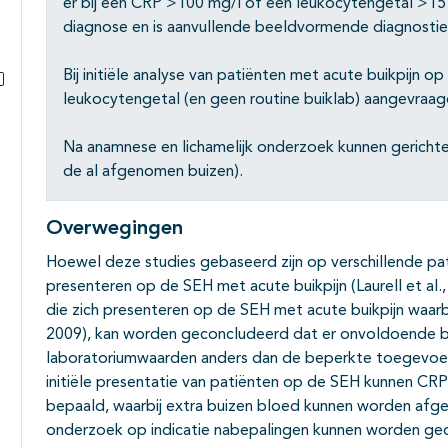
er bij een CRP >100 mg/l of een leukocytengetal >15
diagnose en is aanvullende beeldvormende diagnostie
Bij initiële analyse van patiënten met acute buikpijn o
leukocytengetal (en geen routine buiklab) aangevraa
Subpagina's open- en dichtklappen
Na anamnese en lichamelijk onderzoek kunnen gerichte
de al afgenomen buizen).
Overwegingen
Hoewel deze studies gebaseerd zijn op verschillende pati
presenteren op de SEH met acute buikpijn (Laurell et al.,
die zich presenteren op de SEH met acute buikpijn waarbi
2009), kan worden geconcludeerd dat er onvoldoende be
laboratoriumwaarden anders dan de beperkte toegevoeg
initiële presentatie van patiënten op de SEH kunnen CR
bepaald, waarbij extra buizen bloed kunnen worden afge
onderzoek op indicatie nabepalingen kunnen worden ge