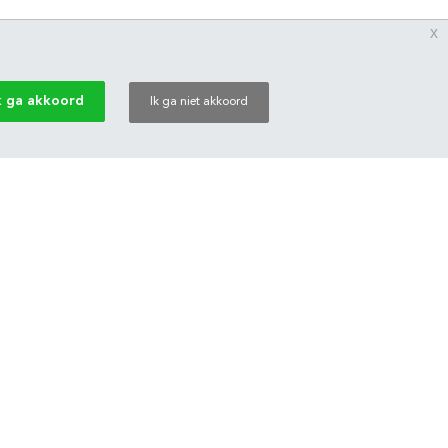
x
k ga akkoord
Ik ga niet akkoord