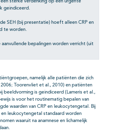
 een sterke verdenking op een urgente
k geïndiceerd.
p de SEH (bij presentatie) hoeft alleen CRP en
gd te worden.
 aanvullende bepalingen worden verricht (uit
ëntgroepen, namelijk alle patiënten die zich
 2006; Toorenvliet et al., 2010) en patiënten
j beeldvorming is geïndiceerd (Lameris et al.,
wijs is voor het routinematig bepalen van
de waarden van CRP en leukocytengetal. Bij
P en leukocytengetal standaard worden
nomen waaruit na anamnese en lichamelijk
daan.